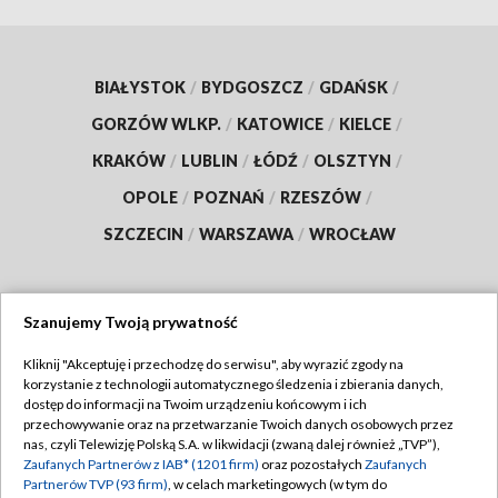
BIAŁYSTOK
/
BYDGOSZCZ
/
GDAŃSK
/
GORZÓW WLKP.
/
KATOWICE
/
KIELCE
/
KRAKÓW
/
LUBLIN
/
ŁÓDŹ
/
OLSZTYN
/
OPOLE
/
POZNAŃ
/
RZESZÓW
/
SZCZECIN
/
WARSZAWA
/
WROCŁAW
Szanujemy Twoją prywatność
Dołącz do nas:
Kliknij "Akceptuję i przechodzę do serwisu", aby wyrazić zgody na
korzystanie z technologii automatycznego śledzenia i zbierania danych,
TVP
dostęp do informacji na Twoim urządzeniu końcowym i ich
Abonament TVP
przechowywanie oraz na przetwarzanie Twoich danych osobowych przez
Regulamin TVP
nas, czyli Telewizję Polską S.A. w likwidacji (zwaną dalej również „TVP”),
Emisja w TVP
Polityka prywatności
Zaufanych Partnerów z IAB* (1201 firm)
oraz pozostałych
Zaufanych
Partnerów TVP (93 firm)
, w celach marketingowych (w tym do
Centrum informacji TVP