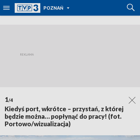
POWRÓT DO
POZNAŃ
TVP REGIONY
1
/4
Kiedyś port, wkrótce – przystań, z której
będzie można… popłynąć do pracy! (fot.
Portowo/wizualizacja)