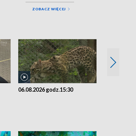
ZOBACZ WIĘCEJ
06.08.2026 godz.15:30
05.08.2026 g