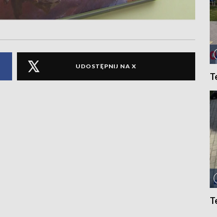
UDOSTĘPNIJ NA X
T
T