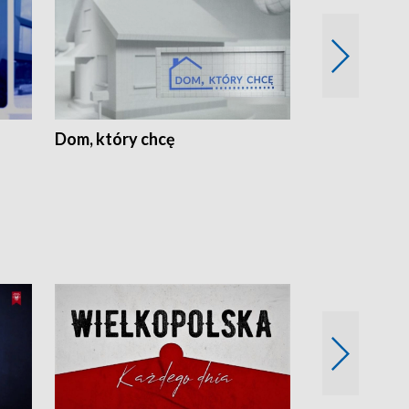
Dom, który chcę
Biznes Wielk