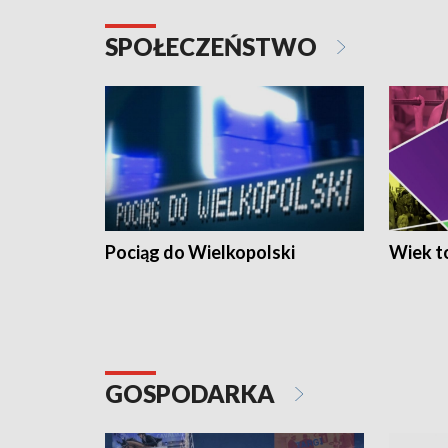
SPOŁECZEŃSTWO
Pociąg do Wielkopolski
Wiek to
GOSPODARKA