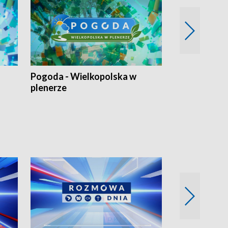
Pogoda - Wielkopolska w
Eko prognoza
plenerze