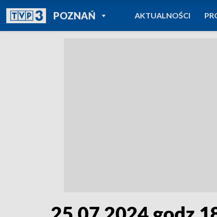
POWRÓT DO
POZNAŃ
AKTUALNOŚCI
PR
TVP REGIONY
25.07.2024 godz.1