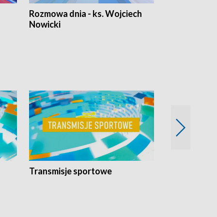
Rozmowa dnia - ks. Wojciech
Euro Fakty
Nowicki
Transmisje sportowe
Reportaże s