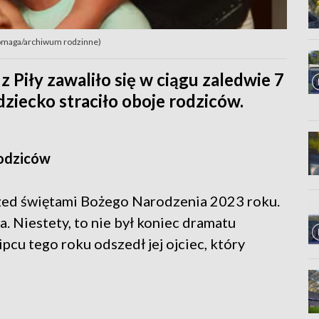
iepomaga/archiwum rodzinne)
z Piły zawaliło się w ciągu zaledwie 7
dziecko straciło oboje rodziców.
rodziców
przed świętami Bożego Narodzenia 2023 roku.
. Niestety, to nie był koniec dramatu
lipcu tego roku odszedł jej ojciec, który