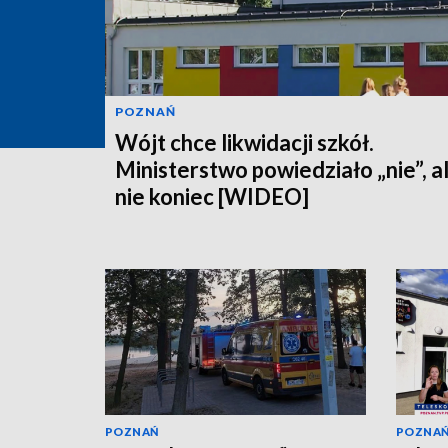
POZNAŃ
Wójt chce likwidacji szkół.
Ministerstwo powiedziało „nie”, a
nie koniec [WIDEO]
POZNAŃ
POZNA