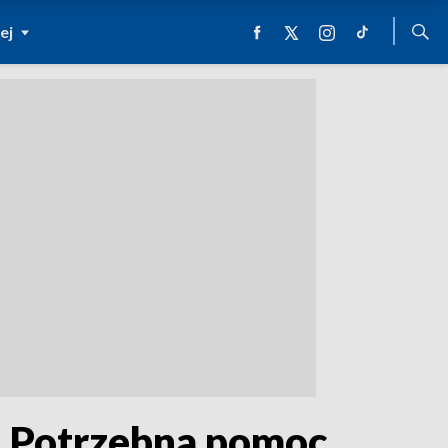
ej
w. Potrzebna pomoc