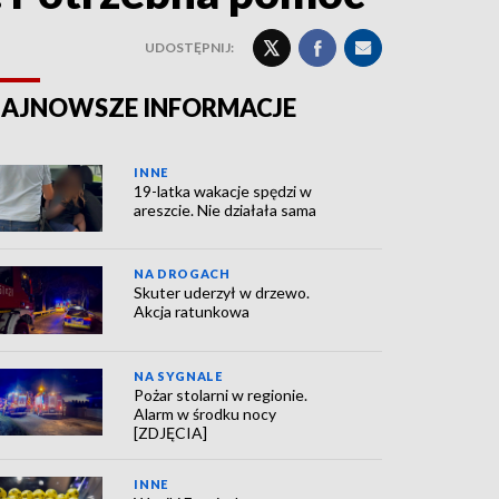
UDOSTĘPNIJ:
AJNOWSZE INFORMACJE
INNE
19-latka wakacje spędzi w
areszcie. Nie działała sama
NA DROGACH
Skuter uderzył w drzewo.
Akcja ratunkowa
NA SYGNALE
Pożar stolarni w regionie.
Alarm w środku nocy
[ZDJĘCIA]
INNE