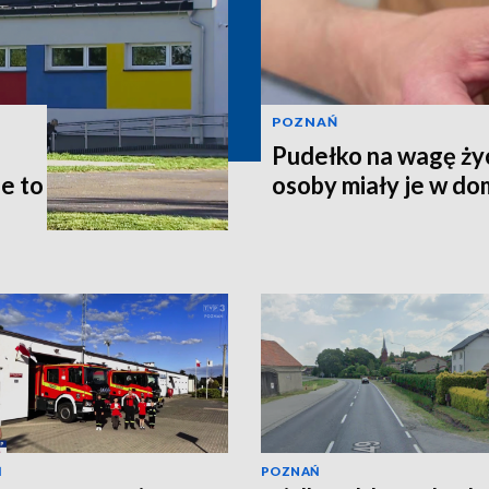
POZNAŃ
Pudełko na wagę życ
le to
osoby miały je w d
Ń
POZNAŃ