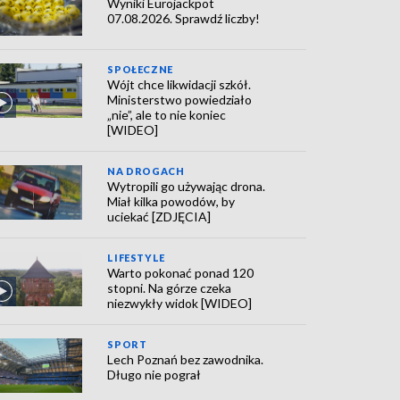
Wyniki Eurojackpot
07.08.2026. Sprawdź liczby!
SPOŁECZNE
Wójt chce likwidacji szkół.
Ministerstwo powiedziało
„nie”, ale to nie koniec
[WIDEO]
NA DROGACH
Wytropili go używając drona.
Miał kilka powodów, by
uciekać [ZDJĘCIA]
LIFESTYLE
Warto pokonać ponad 120
stopni. Na górze czeka
niezwykły widok [WIDEO]
SPORT
Lech Poznań bez zawodnika.
Długo nie pograł