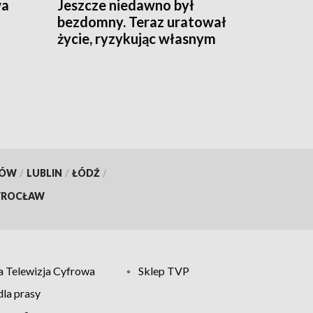
wa
Jeszcze niedawno był
bezdomny. Teraz uratował
życie, ryzykując własnym
KÓW
/
LUBLIN
/
ŁÓDŹ
/
ROCŁAW
 Telewizja Cyfrowa
Sklep TVP
la prasy