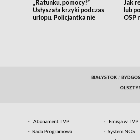
„Ratunku, pomocy!”
Jak r
Usłyszała krzyki podczas
lub p
urlopu. Policjantka nie
OSP n
czekała
[WID
BIAŁYSTOK
/
BYDGO
OLSZTY
Abonament TVP
Emisja w TVP
Rada Programowa
System NOS