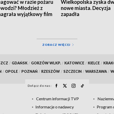
eagować w razie pożaru
Wielkopolska zyska d
owodzi? Młodzież z
nowe miasta. Decyzja
agrała wyjątkowy film
zapadła
EO]
ZOBACZ WIĘCEJ
SZCZ
/
GDAŃSK
/
GORZÓW WLKP.
/
KATOWICE
/
KIELCE
/
KRA
N
/
OPOLE
/
POZNAŃ
/
RZESZÓW
/
SZCZECIN
/
WARSZAWA
/
W
Dołącz do nas:
Centrum informacji TVP
Naziemna
Informacje o nadawcy
Program d