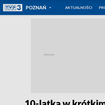
POWRÓT DO
POZNAŃ
AKTUALNOŚCI
PR
TVP REGIONY
10-latka w krótkim