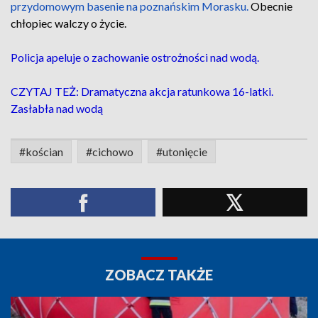
przydomowym basenie na poznańskim Morasku.
Obecnie
chłopiec walczy o życie.
Policja apeluje o zachowanie ostrożności nad wodą.
CZYTAJ TEŻ: Dramatyczna akcja ratunkowa 16-latki.
Zasłabła nad wodą
#kościan
#cichowo
#utonięcie
ZOBACZ TAKŻE