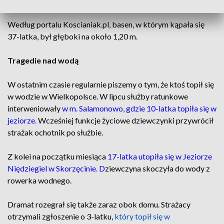
AKTUALIZACJA, 05.08
Według portalu Koscianiak.pl, basen, w którym kąpała się
37-latka, był głęboki na około 1,20 m.
Tragedie nad wodą
W ostatnim czasie regularnie piszemy o tym, że ktoś topił się
w wodzie w Wielkopolsce. W lipcu służby ratunkowe
interweniowały
w m. Salamonowo, gdzie 10-latka topiła się w
jeziorze.
Wcześniej funkcje życiowe dziewczynki przywrócił
strażak ochotnik po służbie.
Z kolei na początku miesiąca
17-latka utopiła się w Jeziorze
Niędziegiel w Skorzęcinie. D
ziewczyna skoczyła do wody z
rowerka wodnego.
Dramat rozegrał się także zaraz obok domu.
Strażacy
otrzymali zgłoszenie o 3-latku,
który topił się w