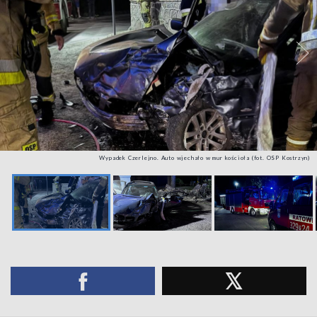
Wypadek Czerlejno. Auto wjechało w mur kościoła (fot. OSP Kostrzyn)