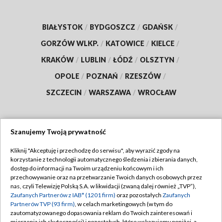
BIAŁYSTOK
/
BYDGOSZCZ
/
GDAŃSK
/
GORZÓW WLKP.
/
KATOWICE
/
KIELCE
/
KRAKÓW
/
LUBLIN
/
ŁÓDŹ
/
OLSZTYN
/
OPOLE
/
POZNAŃ
/
RZESZÓW
/
SZCZECIN
/
WARSZAWA
/
WROCŁAW
Szanujemy Twoją prywatność
Dołącz do nas:
Kliknij "Akceptuję i przechodzę do serwisu", aby wyrazić zgody na
korzystanie z technologii automatycznego śledzenia i zbierania danych,
TVP
dostęp do informacji na Twoim urządzeniu końcowym i ich
Abonament TVP
przechowywanie oraz na przetwarzanie Twoich danych osobowych przez
Regulamin TVP
nas, czyli Telewizję Polską S.A. w likwidacji (zwaną dalej również „TVP”),
Emisja w TVP
Polityka prywatności
Zaufanych Partnerów z IAB* (1201 firm)
oraz pozostałych
Zaufanych
Partnerów TVP (93 firm)
, w celach marketingowych (w tym do
Centrum informacji TVP
Moje zgody
zautomatyzowanego dopasowania reklam do Twoich zainteresowań i
mierzenia ich skuteczności) i pozostałych, które wskazujemy poniżej, a