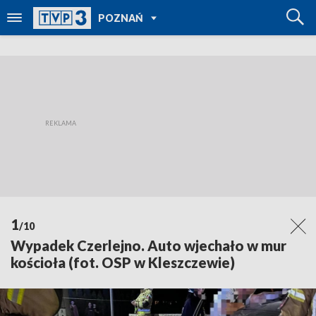
POWRÓT DO
POZNAŃ
TVP REGIONY
1
/10
Wypadek Czerlejno. Auto wjechało w mur
kościoła (fot. OSP w Kleszczewie)