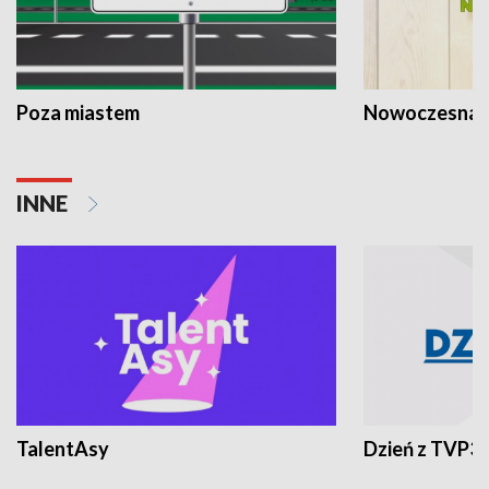
Poza miastem
Nowoczesna 
INNE
TalentAsy
Dzień z TVP3