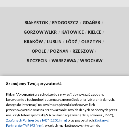
BIAŁYSTOK
/
BYDGOSZCZ
/
GDAŃSK
/
GORZÓW WLKP.
/
KATOWICE
/
KIELCE
/
KRAKÓW
/
LUBLIN
/
ŁÓDŹ
/
OLSZTYN
/
OPOLE
/
POZNAŃ
/
RZESZÓW
/
SZCZECIN
/
WARSZAWA
/
WROCŁAW
Szanujemy Twoją prywatność
Dołącz do nas:
Kliknij "Akceptuję i przechodzę do serwisu", aby wyrazić zgody na
korzystanie z technologii automatycznego śledzenia i zbierania danych,
TVP
dostęp do informacji na Twoim urządzeniu końcowym i ich
Abonament TVP
przechowywanie oraz na przetwarzanie Twoich danych osobowych przez
Regulamin TVP
nas, czyli Telewizję Polską S.A. w likwidacji (zwaną dalej również „TVP”),
Emisja w TVP
Zaufanych Partnerów z IAB* (1201 firm)
oraz pozostałych
Zaufanych
Polityka prywatności
Partnerów TVP (93 firm)
, w celach marketingowych (w tym do
Centrum informacji TVP