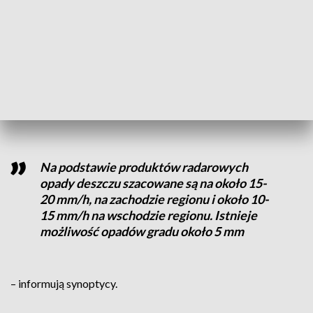
Gdzie burze?
IMGW informuje, że obecnie
największa
aktywność
burzowa
notowana jest nad województwem
wielkopolskim
i północnymi powiatami województwa
dolnośląskiego.
Na podstawie produktów radarowych
opady deszczu szacowane są na około 15-
20 mm/h, na zachodzie regionu i około 10-
15 mm/h na wschodzie regionu. Istnieje
możliwość opadów gradu około 5 mm
– informują synoptycy.