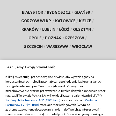
BIAŁYSTOK
/
BYDGOSZCZ
/
GDAŃSK
/
GORZÓW WLKP.
/
KATOWICE
/
KIELCE
/
KRAKÓW
/
LUBLIN
/
ŁÓDŹ
/
OLSZTYN
/
OPOLE
/
POZNAŃ
/
RZESZÓW
/
SZCZECIN
/
WARSZAWA
/
WROCŁAW
Szanujemy Twoją prywatność
Dołącz do nas:
Kliknij "Akceptuję i przechodzę do serwisu", aby wyrazić zgody na
korzystanie z technologii automatycznego śledzenia i zbierania danych,
TVP
dostęp do informacji na Twoim urządzeniu końcowym i ich
Abonament TVP
przechowywanie oraz na przetwarzanie Twoich danych osobowych przez
Regulamin TVP
nas, czyli Telewizję Polską S.A. w likwidacji (zwaną dalej również „TVP”),
Emisja w TVP
Polityka prywatności
Zaufanych Partnerów z IAB* (1201 firm)
oraz pozostałych
Zaufanych
Partnerów TVP (93 firm)
, w celach marketingowych (w tym do
Centrum informacji TVP
Moje zgody
zautomatyzowanego dopasowania reklam do Twoich zainteresowań i
mierzenia ich skuteczności) i pozostałych, które wskazujemy poniżej, a
Naziemna Telewizja Cyfrowa