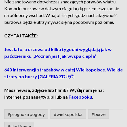
Nie zanotowano dotychczas znaczących porywów wiatru.
Komórki burzowe w dalszym ciągu będą przemieszczać się
na północny wschód. W najbliższych godzinach aktywność
burzowa będzie utrzymywać się na podobnym poziomie.
CZYTAJ TAKŻE:
Jest lato, a drzewa od kilku tygodni wyglądają jak w
październiku. „Poznań jest jak wyspa ciepła”
640 interwencji strażaków w całej Wielkopolsce. Wielkie
straty po burzy [GALERIA ZDJĘĆ]
Masz newsa, zdjęcie lub filmik? Wyślij nam je na:
internet.poznan@tvp.pl lub na
Facebooku
.
#prognoza pogody
#wielkopolska
#burze
#alert imgw