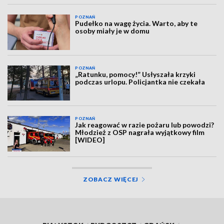
POZNAŃ
Pudełko na wagę życia. Warto, aby te
osoby miały je w domu
POZNAŃ
„Ratunku, pomocy!” Usłyszała krzyki
podczas urlopu. Policjantka nie czekała
POZNAŃ
Jak reagować w razie pożaru lub powodzi?
Młodzież z OSP nagrała wyjątkowy film
[WIDEO]
ZOBACZ WIĘCEJ