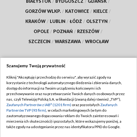
BIAŁYSTOK
/
BYDGOSZCZ
/
GDAŃSK
/
GORZÓW WLKP.
/
KATOWICE
/
KIELCE
/
KRAKÓW
/
LUBLIN
/
ŁÓDŹ
/
OLSZTYN
/
OPOLE
/
POZNAŃ
/
RZESZÓW
/
SZCZECIN
/
WARSZAWA
/
WROCŁAW
Szanujemy Twoją prywatność
Dołącz do nas:
Kliknij "Akceptuję i przechodzę do serwisu", aby wyrazić zgody na
korzystanie z technologii automatycznego śledzenia i zbierania danych,
TVP
dostęp do informacji na Twoim urządzeniu końcowym i ich
Abonament TVP
przechowywanie oraz na przetwarzanie Twoich danych osobowych przez
Regulamin TVP
nas, czyli Telewizję Polską S.A. w likwidacji (zwaną dalej również „TVP”),
Emisja w TVP
Polityka prywatności
Zaufanych Partnerów z IAB* (1201 firm)
oraz pozostałych
Zaufanych
Partnerów TVP (93 firm)
, w celach marketingowych (w tym do
Centrum informacji TVP
Moje zgody
zautomatyzowanego dopasowania reklam do Twoich zainteresowań i
mierzenia ich skuteczności) i pozostałych, które wskazujemy poniżej, a
Naziemna Telewizja Cyfrowa
Pomoc
także zgody na udostępnianie przez nas identyfikatora PPID do Google.
Sklep TVP
Biuro reklamy