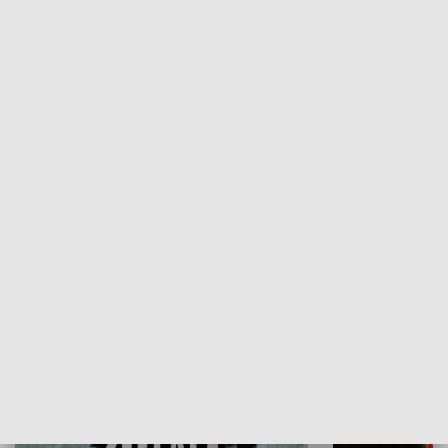
Flesz Targowy
rAZem zmieni
HISTORIA