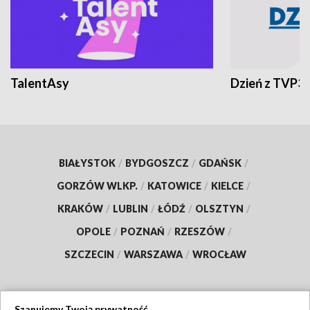
TalentAsy
Dzień z TVP3
BIAŁYSTOK
/
BYDGOSZCZ
/
GDAŃSK
/
GORZÓW WLKP.
/
KATOWICE
/
KIELCE
/
KRAKÓW
/
LUBLIN
/
ŁÓDŹ
/
OLSZTYN
/
OPOLE
/
POZNAŃ
/
RZESZÓW
/
SZCZECIN
/
WARSZAWA
/
WROCŁAW
Szanujemy Twoją prywatność