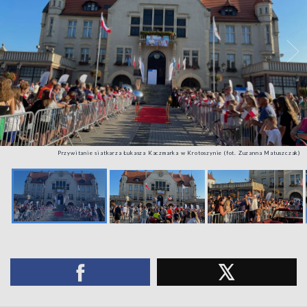
Przywitanie siatkarza Łukasza Kaczmarka w Krotoszynie (fot. Zuzanna Matuszczak)