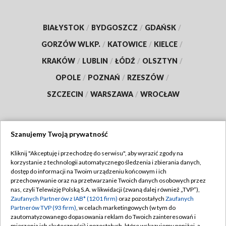
BIAŁYSTOK
/
BYDGOSZCZ
/
GDAŃSK
/
GORZÓW WLKP.
/
KATOWICE
/
KIELCE
/
KRAKÓW
/
LUBLIN
/
ŁÓDŹ
/
OLSZTYN
/
OPOLE
/
POZNAŃ
/
RZESZÓW
/
SZCZECIN
/
WARSZAWA
/
WROCŁAW
Szanujemy Twoją prywatność
Dołącz do nas:
Kliknij "Akceptuję i przechodzę do serwisu", aby wyrazić zgody na
korzystanie z technologii automatycznego śledzenia i zbierania danych,
TVP
dostęp do informacji na Twoim urządzeniu końcowym i ich
Abonament TVP
przechowywanie oraz na przetwarzanie Twoich danych osobowych przez
Regulamin TVP
nas, czyli Telewizję Polską S.A. w likwidacji (zwaną dalej również „TVP”),
Emisja w TVP
Polityka prywatności
Zaufanych Partnerów z IAB* (1201 firm)
oraz pozostałych
Zaufanych
Partnerów TVP (93 firm)
, w celach marketingowych (w tym do
Centrum informacji TVP
Moje zgody
zautomatyzowanego dopasowania reklam do Twoich zainteresowań i
mierzenia ich skuteczności) i pozostałych, które wskazujemy poniżej, a