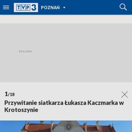
POWRÓT DO
POZNAŃ
TVP REGIONY
1
/18
Przywitanie siatkarza Łukasza Kaczmarka w
Krotoszynie