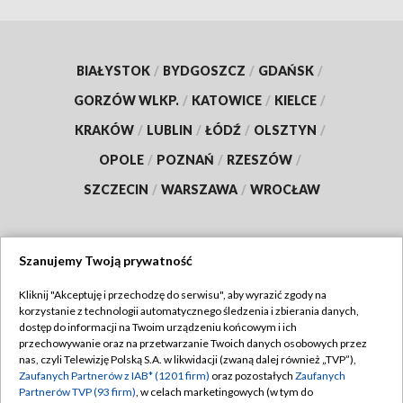
BIAŁYSTOK
/
BYDGOSZCZ
/
GDAŃSK
/
GORZÓW WLKP.
/
KATOWICE
/
KIELCE
/
KRAKÓW
/
LUBLIN
/
ŁÓDŹ
/
OLSZTYN
/
OPOLE
/
POZNAŃ
/
RZESZÓW
/
SZCZECIN
/
WARSZAWA
/
WROCŁAW
Szanujemy Twoją prywatność
Dołącz do nas:
Kliknij "Akceptuję i przechodzę do serwisu", aby wyrazić zgody na
korzystanie z technologii automatycznego śledzenia i zbierania danych,
TVP
dostęp do informacji na Twoim urządzeniu końcowym i ich
Abonament TVP
przechowywanie oraz na przetwarzanie Twoich danych osobowych przez
Regulamin TVP
nas, czyli Telewizję Polską S.A. w likwidacji (zwaną dalej również „TVP”),
Emisja w TVP
Zaufanych Partnerów z IAB* (1201 firm)
oraz pozostałych
Zaufanych
Polityka prywatności
Partnerów TVP (93 firm)
, w celach marketingowych (w tym do
Centrum informacji TVP