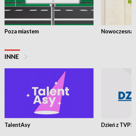
Poza miastem
Nowoczesna 
INNE
TalentAsy
Dzień z TVP3