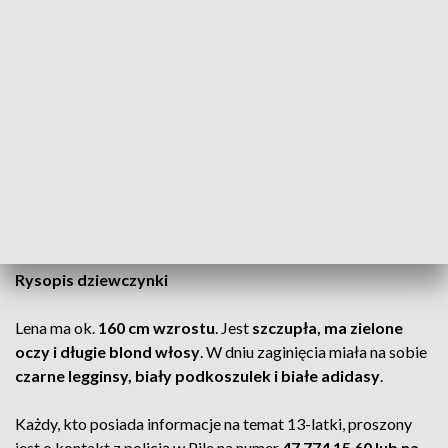
mówiąc, dokąd się udaje. Później zadzwoniła do rodziny, by
przekazać, że o godz. 21:50 odjeżdża autobus z dworca PKP
w Pile.
Ostatni raz z bliskimi skontaktowała się o godz. 22:25,
przekazując, że zaraz będzie w domu. Do teraz nie wróciła do
miejsca zamieszkania i nie nawiązała kontaktu z rodziną. Jej
telefon jest nieaktywny.
CZYTAJ TAKŻE:
Zaginęła 17-latka. Kontakt się urwał
Rysopis dziewczynki
Lena ma ok.
160 cm wzrostu
. Jest
szczupła, ma zielone
oczy i długie blond włosy
. W dniu zaginięcia miała na sobie
czarne legginsy, biały podkoszulek i białe adidasy
.
Każdy, kto posiada informacje na temat 13-latki, proszony
jest o kontakt z policją w Pile na numer
47 774 15 60 lub na