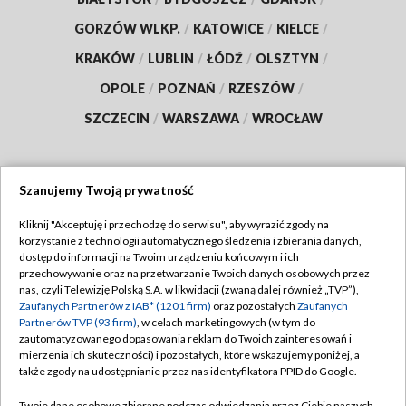
GORZÓW WLKP.
/
KATOWICE
/
KIELCE
/
KRAKÓW
/
LUBLIN
/
ŁÓDŹ
/
OLSZTYN
/
OPOLE
/
POZNAŃ
/
RZESZÓW
/
SZCZECIN
/
WARSZAWA
/
WROCŁAW
Szanujemy Twoją prywatność
Dołącz do nas:
Kliknij "Akceptuję i przechodzę do serwisu", aby wyrazić zgody na
korzystanie z technologii automatycznego śledzenia i zbierania danych,
TVP
dostęp do informacji na Twoim urządzeniu końcowym i ich
Abonament TVP
przechowywanie oraz na przetwarzanie Twoich danych osobowych przez
Regulamin TVP
nas, czyli Telewizję Polską S.A. w likwidacji (zwaną dalej również „TVP”),
Emisja w TVP
Polityka prywatności
Zaufanych Partnerów z IAB* (1201 firm)
oraz pozostałych
Zaufanych
Partnerów TVP (93 firm)
, w celach marketingowych (w tym do
Centrum informacji TVP
Moje zgody
zautomatyzowanego dopasowania reklam do Twoich zainteresowań i
mierzenia ich skuteczności) i pozostałych, które wskazujemy poniżej, a
Naziemna Telewizja Cyfrowa
Pomoc
także zgody na udostępnianie przez nas identyfikatora PPID do Google.
Sklep TVP
Biuro reklamy
Twoje dane osobowe zbierane podczas odwiedzania przez Ciebie naszych