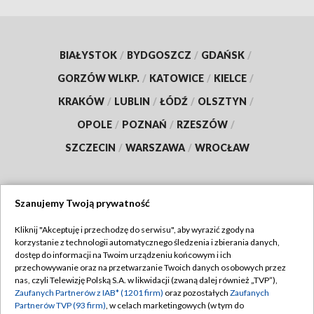
BIAŁYSTOK
/
BYDGOSZCZ
/
GDAŃSK
/
GORZÓW WLKP.
/
KATOWICE
/
KIELCE
/
KRAKÓW
/
LUBLIN
/
ŁÓDŹ
/
OLSZTYN
/
OPOLE
/
POZNAŃ
/
RZESZÓW
/
SZCZECIN
/
WARSZAWA
/
WROCŁAW
Szanujemy Twoją prywatność
Dołącz do nas:
Kliknij "Akceptuję i przechodzę do serwisu", aby wyrazić zgody na
korzystanie z technologii automatycznego śledzenia i zbierania danych,
TVP
dostęp do informacji na Twoim urządzeniu końcowym i ich
Abonament TVP
przechowywanie oraz na przetwarzanie Twoich danych osobowych przez
Regulamin TVP
nas, czyli Telewizję Polską S.A. w likwidacji (zwaną dalej również „TVP”),
Emisja w TVP
Zaufanych Partnerów z IAB* (1201 firm)
oraz pozostałych
Zaufanych
Polityka prywatności
Partnerów TVP (93 firm)
, w celach marketingowych (w tym do
Centrum informacji TVP