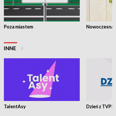
Poza miastem
Nowoczesna 
INNE
TalentAsy
Dzień z TVP3