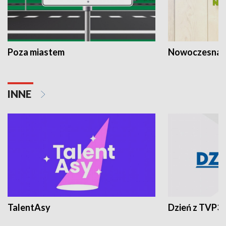
Poza miastem
Nowoczesna 
INNE
TalentAsy
Dzień z TVP3