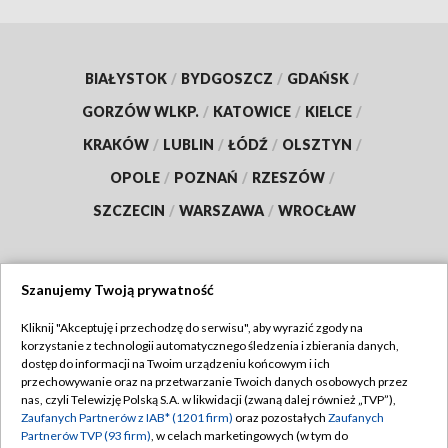
BIAŁYSTOK
/
BYDGOSZCZ
/
GDAŃSK
/
GORZÓW WLKP.
/
KATOWICE
/
KIELCE
/
KRAKÓW
/
LUBLIN
/
ŁÓDŹ
/
OLSZTYN
/
OPOLE
/
POZNAŃ
/
RZESZÓW
/
SZCZECIN
/
WARSZAWA
/
WROCŁAW
Szanujemy Twoją prywatność
Dołącz do nas:
Kliknij "Akceptuję i przechodzę do serwisu", aby wyrazić zgody na
korzystanie z technologii automatycznego śledzenia i zbierania danych,
TVP
dostęp do informacji na Twoim urządzeniu końcowym i ich
Abonament TVP
przechowywanie oraz na przetwarzanie Twoich danych osobowych przez
Regulamin TVP
nas, czyli Telewizję Polską S.A. w likwidacji (zwaną dalej również „TVP”),
Emisja w TVP
Zaufanych Partnerów z IAB* (1201 firm)
oraz pozostałych
Zaufanych
Polityka prywatności
Partnerów TVP (93 firm)
, w celach marketingowych (w tym do
Centrum informacji TVP