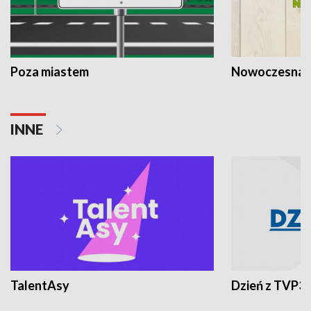
Poza miastem
Nowoczesna 
INNE
TalentAsy
Dzień z TVP3