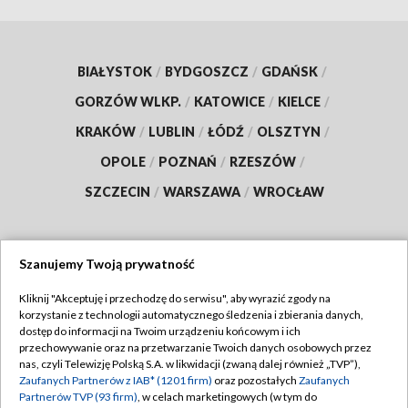
BIAŁYSTOK
/
BYDGOSZCZ
/
GDAŃSK
/
GORZÓW WLKP.
/
KATOWICE
/
KIELCE
/
KRAKÓW
/
LUBLIN
/
ŁÓDŹ
/
OLSZTYN
/
OPOLE
/
POZNAŃ
/
RZESZÓW
/
SZCZECIN
/
WARSZAWA
/
WROCŁAW
Szanujemy Twoją prywatność
Dołącz do nas:
Kliknij "Akceptuję i przechodzę do serwisu", aby wyrazić zgody na
korzystanie z technologii automatycznego śledzenia i zbierania danych,
TVP
dostęp do informacji na Twoim urządzeniu końcowym i ich
Abonament TVP
przechowywanie oraz na przetwarzanie Twoich danych osobowych przez
Regulamin TVP
nas, czyli Telewizję Polską S.A. w likwidacji (zwaną dalej również „TVP”),
Emisja w TVP
Zaufanych Partnerów z IAB* (1201 firm)
oraz pozostałych
Zaufanych
Polityka prywatności
Partnerów TVP (93 firm)
, w celach marketingowych (w tym do
Centrum informacji TVP