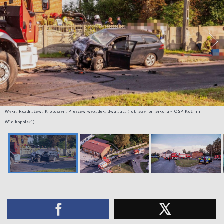
Wyki, Rozdrażew, Krotoszyn, Pleszew wypadek, dwa auta (fot. Szymon Sikora – OSP Koźmin
Wielkopolski)