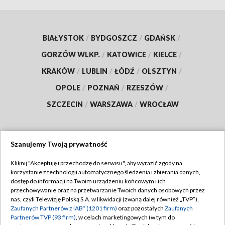
BIAŁYSTOK
/
BYDGOSZCZ
/
GDAŃSK
/
GORZÓW WLKP.
/
KATOWICE
/
KIELCE
/
KRAKÓW
/
LUBLIN
/
ŁÓDŹ
/
OLSZTYN
/
OPOLE
/
POZNAŃ
/
RZESZÓW
/
SZCZECIN
/
WARSZAWA
/
WROCŁAW
Szanujemy Twoją prywatność
Dołącz do nas:
Kliknij "Akceptuję i przechodzę do serwisu", aby wyrazić zgody na
korzystanie z technologii automatycznego śledzenia i zbierania danych,
TVP
dostęp do informacji na Twoim urządzeniu końcowym i ich
Abonament TVP
przechowywanie oraz na przetwarzanie Twoich danych osobowych przez
Regulamin TVP
nas, czyli Telewizję Polską S.A. w likwidacji (zwaną dalej również „TVP”),
Emisja w TVP
Polityka prywatności
Zaufanych Partnerów z IAB* (1201 firm)
oraz pozostałych
Zaufanych
Partnerów TVP (93 firm)
, w celach marketingowych (w tym do
Centrum informacji TVP