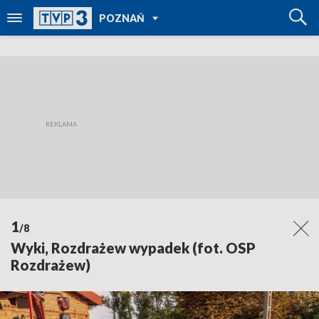
POWRÓT DO
POZNAŃ
TVP REGIONY
1
/8
Wyki, Rozdrażew wypadek (fot. OSP
Rozdrażew)