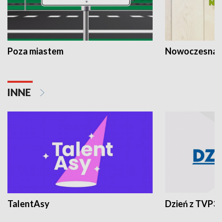
Poza miastem
Nowoczesna 
INNE
TalentAsy
Dzień z TVP3