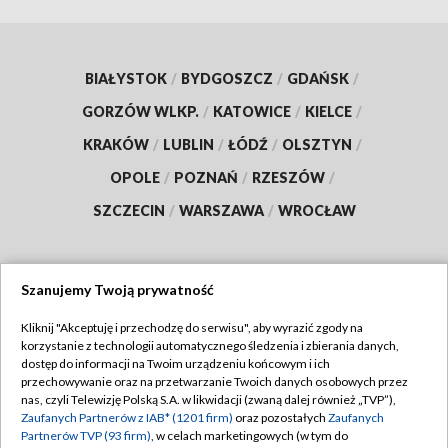
BIAŁYSTOK
/
BYDGOSZCZ
/
GDAŃSK
/
GORZÓW WLKP.
/
KATOWICE
/
KIELCE
/
KRAKÓW
/
LUBLIN
/
ŁÓDŹ
/
OLSZTYN
/
OPOLE
/
POZNAŃ
/
RZESZÓW
/
SZCZECIN
/
WARSZAWA
/
WROCŁAW
Szanujemy Twoją prywatność
Dołącz do nas:
Kliknij "Akceptuję i przechodzę do serwisu", aby wyrazić zgody na
korzystanie z technologii automatycznego śledzenia i zbierania danych,
TVP
dostęp do informacji na Twoim urządzeniu końcowym i ich
Abonament TVP
przechowywanie oraz na przetwarzanie Twoich danych osobowych przez
Regulamin TVP
nas, czyli Telewizję Polską S.A. w likwidacji (zwaną dalej również „TVP”),
Emisja w TVP
Zaufanych Partnerów z IAB* (1201 firm)
oraz pozostałych
Zaufanych
Polityka prywatności
Partnerów TVP (93 firm)
, w celach marketingowych (w tym do
Centrum informacji TVP