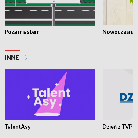
Poza miastem
Nowoczesna 
INNE
TalentAsy
Dzień z TVP3