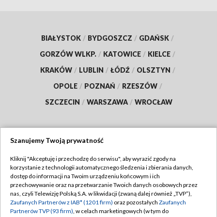
BIAŁYSTOK
/
BYDGOSZCZ
/
GDAŃSK
/
GORZÓW WLKP.
/
KATOWICE
/
KIELCE
/
KRAKÓW
/
LUBLIN
/
ŁÓDŹ
/
OLSZTYN
/
OPOLE
/
POZNAŃ
/
RZESZÓW
/
SZCZECIN
/
WARSZAWA
/
WROCŁAW
Szanujemy Twoją prywatność
Dołącz do nas:
Kliknij "Akceptuję i przechodzę do serwisu", aby wyrazić zgody na
korzystanie z technologii automatycznego śledzenia i zbierania danych,
TVP
dostęp do informacji na Twoim urządzeniu końcowym i ich
Abonament TVP
przechowywanie oraz na przetwarzanie Twoich danych osobowych przez
Regulamin TVP
nas, czyli Telewizję Polską S.A. w likwidacji (zwaną dalej również „TVP”),
Emisja w TVP
Zaufanych Partnerów z IAB* (1201 firm)
oraz pozostałych
Zaufanych
Polityka prywatności
Partnerów TVP (93 firm)
, w celach marketingowych (w tym do
Centrum informacji TVP