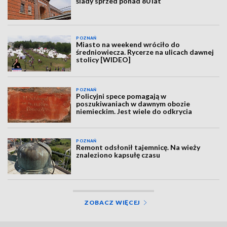
ślady sprzed ponad 80 lat
POZNAŃ
Miasto na weekend wróciło do
średniowiecza. Rycerze na ulicach dawnej
stolicy [WIDEO]
POZNAŃ
Policyjni spece pomagają w
poszukiwaniach w dawnym obozie
niemieckim. Jest wiele do odkrycia
POZNAŃ
Remont odsłonił tajemnicę. Na wieży
znaleziono kapsułę czasu
ZOBACZ WIĘCEJ