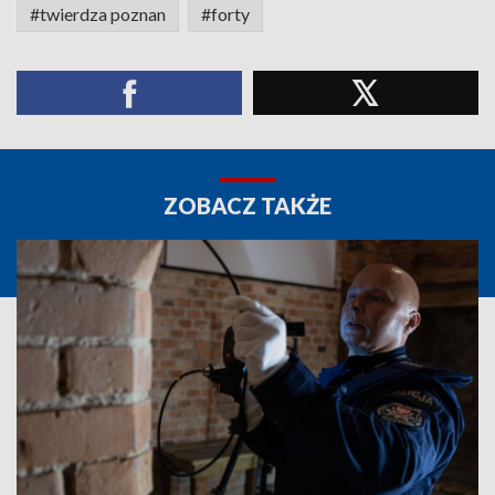
#twierdza poznan
#forty
ZOBACZ TAKŻE