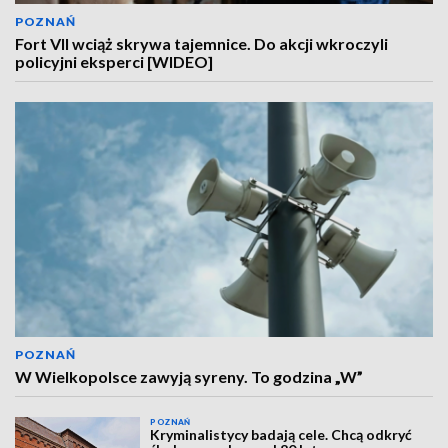
POZNAŃ
Fort VII wciąż skrywa tajemnice. Do akcji wkroczyli
policyjni eksperci [WIDEO]
POZNAŃ
W Wielkopolsce zawyją syreny. To godzina „W”
POZNAŃ
Kryminalistycy badają cele. Chcą odkryć