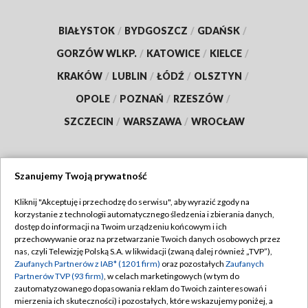
BIAŁYSTOK
/
BYDGOSZCZ
/
GDAŃSK
/
GORZÓW WLKP.
/
KATOWICE
/
KIELCE
/
KRAKÓW
/
LUBLIN
/
ŁÓDŹ
/
OLSZTYN
/
OPOLE
/
POZNAŃ
/
RZESZÓW
/
SZCZECIN
/
WARSZAWA
/
WROCŁAW
Szanujemy Twoją prywatność
Dołącz do nas:
Kliknij "Akceptuję i przechodzę do serwisu", aby wyrazić zgody na
korzystanie z technologii automatycznego śledzenia i zbierania danych,
TVP
dostęp do informacji na Twoim urządzeniu końcowym i ich
Abonament TVP
przechowywanie oraz na przetwarzanie Twoich danych osobowych przez
Regulamin TVP
nas, czyli Telewizję Polską S.A. w likwidacji (zwaną dalej również „TVP”),
Emisja w TVP
Polityka prywatności
Zaufanych Partnerów z IAB* (1201 firm)
oraz pozostałych
Zaufanych
Partnerów TVP (93 firm)
, w celach marketingowych (w tym do
Centrum informacji TVP
Moje zgody
zautomatyzowanego dopasowania reklam do Twoich zainteresowań i
mierzenia ich skuteczności) i pozostałych, które wskazujemy poniżej, a
Naziemna Telewizja Cyfrowa