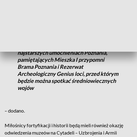
Przeciwatomowy Schron Dla Władz
Miasta Poznania w Krzyżownikach, a
także debiutujący w programie Dni
Twierdzy Poznań schron pod budynkiem
mieszkalnym przy ul. Kasprzaka, który
jest nowym przystankiem w ramach
inicjatywy „Oś 64”. Natomiast o
najstarszych umocnieniach Poznania,
pamiętających Mieszka I przypomni
Brama Poznania i Rezerwat
Archeologiczny Genius loci, przed którym
będzie można spotkać średniowiecznych
wojów
– dodano.
Miłośnicy fortyfikacji i historii będą mieli również okazję
odwiedzenia muzeów na Cytadeli – Uzbrojenia i Armii