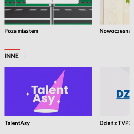
Poza miastem
Nowoczesna 
INNE
TalentAsy
Dzień z TVP3