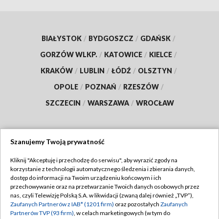
BIAŁYSTOK
/
BYDGOSZCZ
/
GDAŃSK
/
GORZÓW WLKP.
/
KATOWICE
/
KIELCE
/
KRAKÓW
/
LUBLIN
/
ŁÓDŹ
/
OLSZTYN
/
OPOLE
/
POZNAŃ
/
RZESZÓW
/
SZCZECIN
/
WARSZAWA
/
WROCŁAW
Szanujemy Twoją prywatność
Dołącz do nas:
Kliknij "Akceptuję i przechodzę do serwisu", aby wyrazić zgody na
korzystanie z technologii automatycznego śledzenia i zbierania danych,
TVP
dostęp do informacji na Twoim urządzeniu końcowym i ich
Abonament TVP
przechowywanie oraz na przetwarzanie Twoich danych osobowych przez
Regulamin TVP
nas, czyli Telewizję Polską S.A. w likwidacji (zwaną dalej również „TVP”),
Emisja w TVP
Zaufanych Partnerów z IAB* (1201 firm)
oraz pozostałych
Zaufanych
Polityka prywatności
Partnerów TVP (93 firm)
, w celach marketingowych (w tym do
Centrum informacji TVP