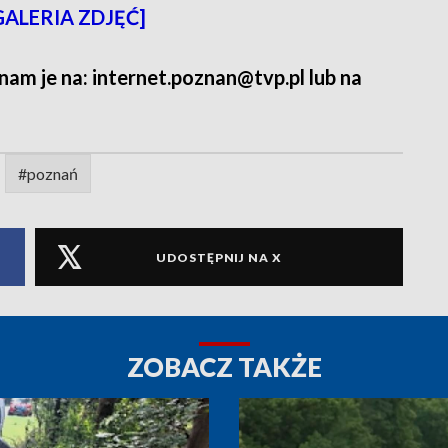
 [GALERIA ZDJĘĆ]
 nam je na: internet.poznan@tvp.pl lub na
#poznań
UDOSTĘPNIJ NA X
ZOBACZ TAKŻE