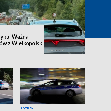
łtyku. Ważna
ów z Wielkopolski
POZNAŃ