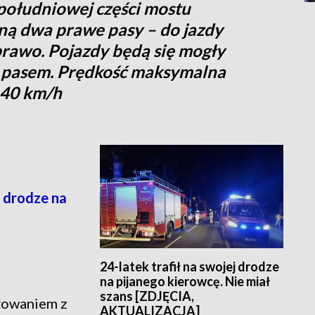
 południowej części mostu
ną dwa prawe pasy – do jazdy
prawo. Pojazdy będą się mogły
 pasem. Prędkość maksymalna
 40 km/h
j drodze na
24-latek trafił na swojej drodze
na pijanego kierowcę. Nie miał
szans [ZDJĘCIA,
yżowaniem z
AKTUALIZACJA]