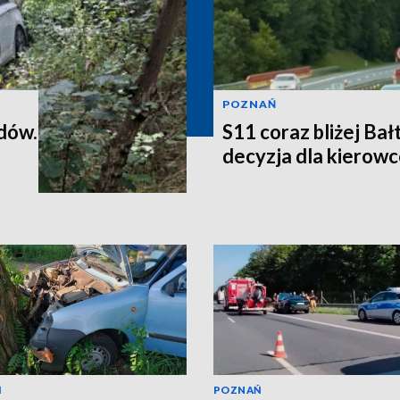
POZNAŃ
dów.
S11 coraz bliżej Ba
decyzja dla kierowc
Ń
POZNAŃ