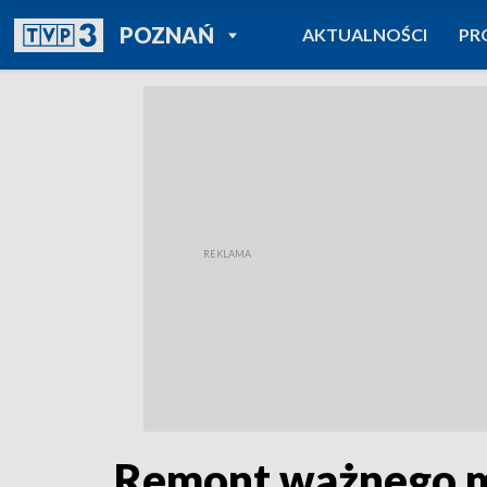
POWRÓT DO
POZNAŃ
AKTUALNOŚCI
PR
TVP REGIONY
Remont ważnego mo