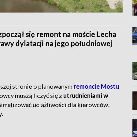
ozpoczął się remont na moście Lecha
awy dylatacji na jego południowej
.
aszej stronie o planowanym
remoncie Mostu
owcy muszą liczyć się z
utrudnieniami w
imalizować uciążliwości dla kierowców,
y.