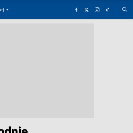
ej
odnie