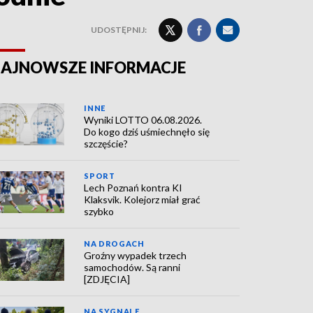
UDOSTĘPNIJ:
AJNOWSZE INFORMACJE
INNE
Wyniki LOTTO 06.08.2026.
Do kogo dziś uśmiechnęło się
szczęście?
SPORT
Lech Poznań kontra KI
Klaksvik. Kolejorz miał grać
szybko
NA DROGACH
Groźny wypadek trzech
samochodów. Są ranni
[ZDJĘCIA]
NA SYGNALE