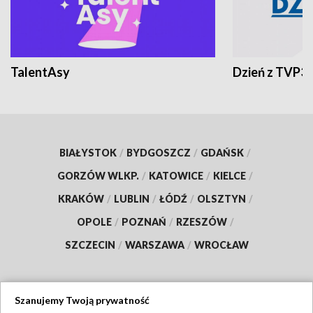
TalentAsy
Dzień z TVP3
BIAŁYSTOK
/
BYDGOSZCZ
/
GDAŃSK
/
GORZÓW WLKP.
/
KATOWICE
/
KIELCE
/
KRAKÓW
/
LUBLIN
/
ŁÓDŹ
/
OLSZTYN
/
OPOLE
/
POZNAŃ
/
RZESZÓW
/
SZCZECIN
/
WARSZAWA
/
WROCŁAW
Szanujemy Twoją prywatność
Dołącz do nas: