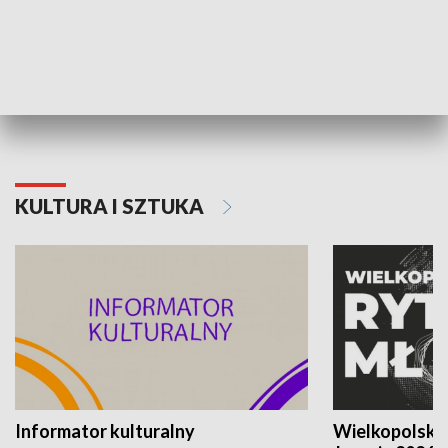
70. rocznica Powstania
Narodowy Dzi
Poznańskiego Czerwca 1956 roku
Powstania Wi
KULTURA I SZTUKA
Informator kulturalny
Wielkopolski