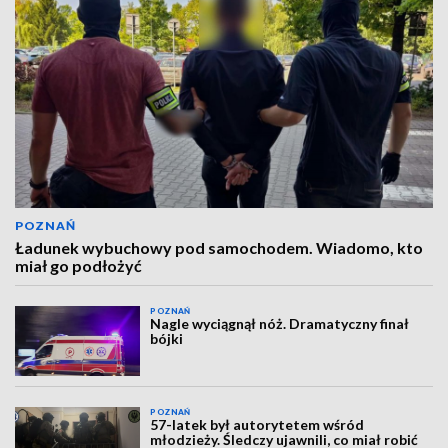
POZNAŃ
Ładunek wybuchowy pod samochodem. Wiadomo, kto
miał go podłożyć
POZNAŃ
Nagle wyciągnął nóż. Dramatyczny finał
bójki
POZNAŃ
57-latek był autorytetem wśród
młodzieży. Śledczy ujawnili, co miał robić