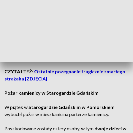
Dziecko zostało przetransportowane do
Wielkopolskiego
Centrum Leczenia Oparzeń w Ostrowie Wlkp.
w piątek
po godz. 16:00.
Jak powiedział szef placówki dr n. med. Witold Miaśkiewicz,
dziewczynka
doznała poparzeń ponad 70 proc. ciała.
Miała głęboko poparzone drogi oddechowe, dlatego
sytuacja od początku była krytyczna. Niestety,
5-latki nie
udało się uratować. Dziecko zmarło w sobotę.
CZYTAJ TEŻ:
Ostatnie pożegnanie tragicznie zmarłego
strażaka [ZDJĘCIA]
Pożar kamienicy w Starogardzie Gdańskim
W piątek w
Starogardzie Gdańskim w Pomorskiem
wybuchł pożar w mieszkaniu na parterze kamienicy.
Poszkodowane zostały cztery osoby, w tym
dwoje dzieci w