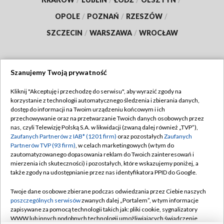
OPOLE
/
POZNAŃ
/
RZESZÓW
/
SZCZECIN
/
WARSZAWA
/
WROCŁAW
Szanujemy Twoją prywatność
Dołącz do nas:
Kliknij "Akceptuję i przechodzę do serwisu", aby wyrazić zgody na
korzystanie z technologii automatycznego śledzenia i zbierania danych,
TVP
dostęp do informacji na Twoim urządzeniu końcowym i ich
Abonament TVP
przechowywanie oraz na przetwarzanie Twoich danych osobowych przez
Regulamin TVP
nas, czyli Telewizję Polską S.A. w likwidacji (zwaną dalej również „TVP”),
Emisja w TVP
Polityka prywatności
Zaufanych Partnerów z IAB* (1201 firm)
oraz pozostałych
Zaufanych
Partnerów TVP (93 firm)
, w celach marketingowych (w tym do
Centrum informacji TVP
Moje zgody
zautomatyzowanego dopasowania reklam do Twoich zainteresowań i
mierzenia ich skuteczności) i pozostałych, które wskazujemy poniżej, a
Naziemna Telewizja Cyfrowa
Pomoc
także zgody na udostępnianie przez nas identyfikatora PPID do Google.
Sklep TVP
Biuro reklamy
Twoje dane osobowe zbierane podczas odwiedzania przez Ciebie naszych
Rada Programowa
Kontakt
poszczególnych serwisów
zwanych dalej „Portalem”, w tym informacje
zapisywane za pomocą technologii takich jak: pliki cookie, sygnalizatory
System NOS
WWW lub innych podobnych technologii umożliwiających świadczenie