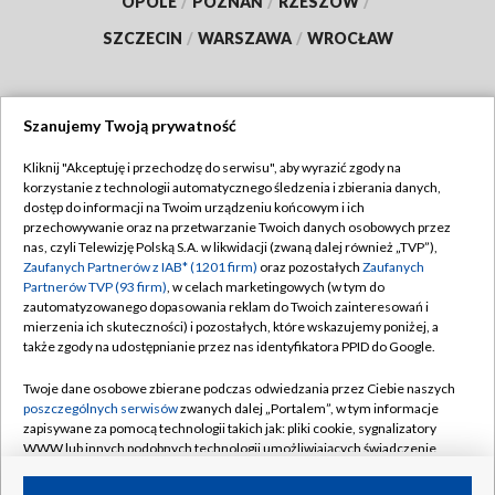
OPOLE
/
POZNAŃ
/
RZESZÓW
/
SZCZECIN
/
WARSZAWA
/
WROCŁAW
Szanujemy Twoją prywatność
Dołącz do nas:
Kliknij "Akceptuję i przechodzę do serwisu", aby wyrazić zgody na
korzystanie z technologii automatycznego śledzenia i zbierania danych,
TVP
dostęp do informacji na Twoim urządzeniu końcowym i ich
Abonament TVP
przechowywanie oraz na przetwarzanie Twoich danych osobowych przez
Regulamin TVP
nas, czyli Telewizję Polską S.A. w likwidacji (zwaną dalej również „TVP”),
Emisja w TVP
Polityka prywatności
Zaufanych Partnerów z IAB* (1201 firm)
oraz pozostałych
Zaufanych
Partnerów TVP (93 firm)
, w celach marketingowych (w tym do
Centrum informacji TVP
Moje zgody
zautomatyzowanego dopasowania reklam do Twoich zainteresowań i
mierzenia ich skuteczności) i pozostałych, które wskazujemy poniżej, a
Naziemna Telewizja Cyfrowa
Pomoc
także zgody na udostępnianie przez nas identyfikatora PPID do Google.
Sklep TVP
Biuro reklamy
Twoje dane osobowe zbierane podczas odwiedzania przez Ciebie naszych
Rada Programowa
Kontakt
poszczególnych serwisów
zwanych dalej „Portalem”, w tym informacje
zapisywane za pomocą technologii takich jak: pliki cookie, sygnalizatory
System NOS
WWW lub innych podobnych technologii umożliwiających świadczenie
dopasowanych i bezpiecznych usług, personalizację treści oraz reklam,
Informacje o nadawcy
Kanały
udostępnianie funkcji mediów społecznościowych oraz analizowanie