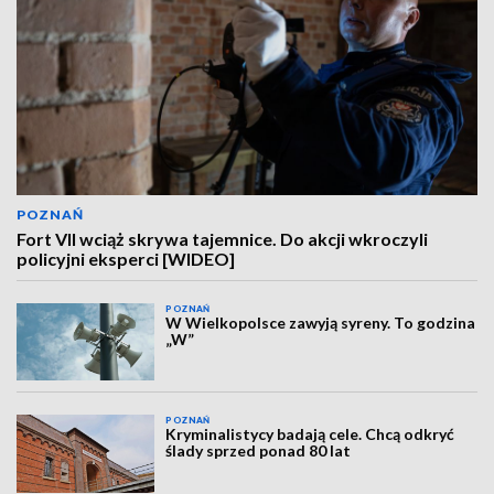
POZNAŃ
Fort VII wciąż skrywa tajemnice. Do akcji wkroczyli
policyjni eksperci [WIDEO]
POZNAŃ
W Wielkopolsce zawyją syreny. To godzina
„W”
POZNAŃ
Kryminalistycy badają cele. Chcą odkryć
ślady sprzed ponad 80 lat