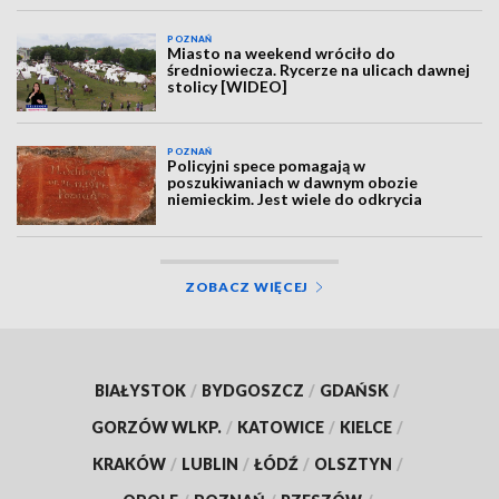
POZNAŃ
Miasto na weekend wróciło do
średniowiecza. Rycerze na ulicach dawnej
stolicy [WIDEO]
POZNAŃ
Policyjni spece pomagają w
poszukiwaniach w dawnym obozie
niemieckim. Jest wiele do odkrycia
ZOBACZ WIĘCEJ
BIAŁYSTOK
/
BYDGOSZCZ
/
GDAŃSK
/
GORZÓW WLKP.
/
KATOWICE
/
KIELCE
/
KRAKÓW
/
LUBLIN
/
ŁÓDŹ
/
OLSZTYN
/