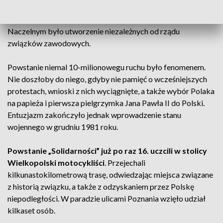
ekonomiczną i polityczną – strajków przechodzących przez
Polskę latem 1980 roku, sformułowano 21 postulatów.
Naczelnym było utworzenie niezależnych od rządu
związków zawodowych.
Powstanie niemal 10-milionowegu ruchu było fenomenem.
Nie doszłoby do niego, gdyby nie pamięć o wcześniejszych
protestach, wnioski z nich wyciągnięte, a także wybór Polaka
na papieża i pierwsza pielgrzymka Jana Pawła II do Polski.
Entuzjazm zakończyło jednak wprowadzenie stanu
wojennego w grudniu 1981 roku.
Powstanie „Solidarności” już po raz 16. uczcili w stolicy
Wielkopolski motocykliści
. Przejechali
kilkunastokilometrową trasę, odwiedzając miejsca związane
z historią związku, a także z odzyskaniem przez Polskę
niepodległości. W paradzie ulicami Poznania wzięło udział
kilkaset osób.