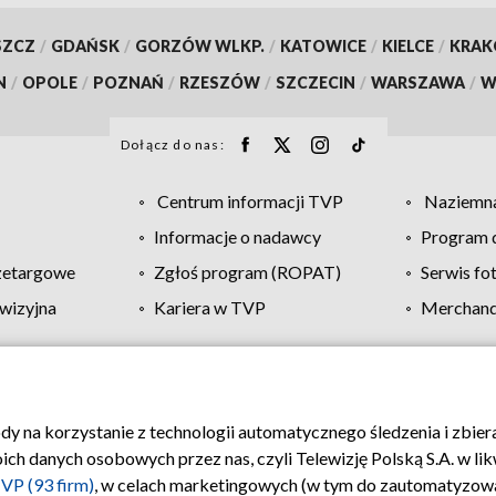
SZCZ
/
GDAŃSK
/
GORZÓW WLKP.
/
KATOWICE
/
KIELCE
/
KRA
N
/
OPOLE
/
POZNAŃ
/
RZESZÓW
/
SZCZECIN
/
WARSZAWA
/
W
Dołącz do nas:
Centrum informacji TVP
Naziemna
Informacje o nadawcy
Program d
zetargowe
Zgłoś program (ROPAT)
Serwis fo
wizyjna
Kariera w TVP
Merchandi
Polityka prywatności
Moje zgody
Pomoc
Biuro re
ody na korzystanie z technologii automatycznego śledzenia i zbie
 danych osobowych przez nas, czyli Telewizję Polską S.A. w likw
VP (93 firm)
, w celach marketingowych (w tym do zautomatyzow