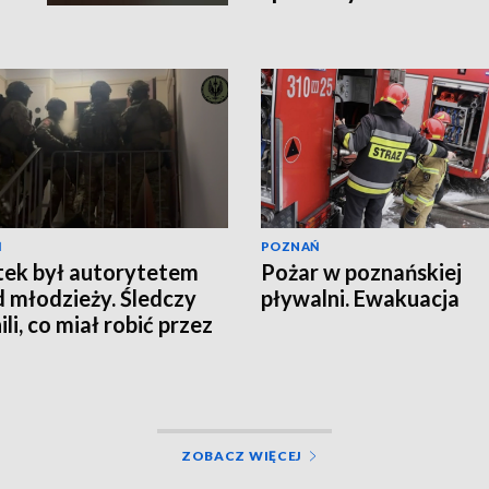
Ń
POZNAŃ
tek był autorytetem
Pożar w poznańskiej
 młodzieży. Śledczy
pływalni. Ewakuacja
li, co miał robić przez
ZOBACZ WIĘCEJ