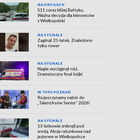
NA DROGACH
S11 coraz bliżej Bałtyku.
Ważna decyzja dla kierowców
z Wielkopolski
NA SYGNALE
Zaginął 25-latek. Znaleziono
tylko rower
NA SYGNALE
Nagle wyciągnął nóż.
Dramatyczny finał bójki
W TVP3 POZNAŃ
Rozpoczynamy nabór do
„TalentAsów Senior” 2026!
NA SYGNALE
13-latkowie zniknęli pod
wodą. Akcja ratunkowa nad
jeziorem w Wielkopolsce