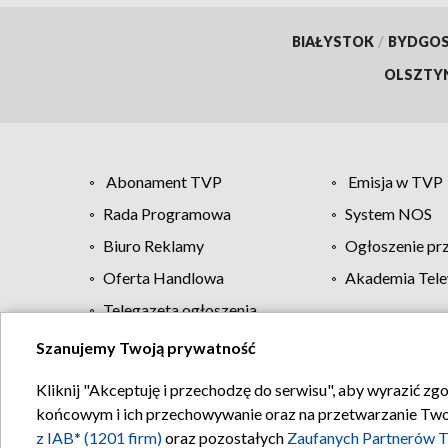
BIAŁYSTOK
/
BYDGO
OLSZTY
Abonament TVP
Emisja w TVP
Rada Programowa
System NOS
Biuro Reklamy
Ogłoszenie pr
Oferta Handlowa
Akademia Tele
Telegazeta ogłoszenia
Szanujemy Twoją prywatność
Regulamin TVP
Kliknij "Akceptuję i przechodzę do serwisu", aby wyrazić zg
końcowym i ich przechowywanie oraz na przetwarzanie Twoich
z IAB* (1201 firm)
oraz pozostałych
Zaufanych Partnerów T