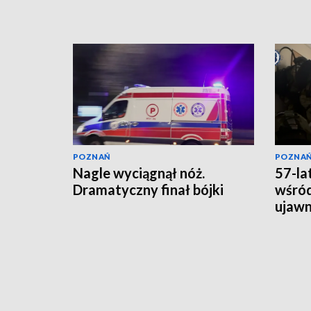
POZNAŃ
POZNA
Nagle wyciągnął nóż.
57-la
Dramatyczny finał bójki
wśród
ujawni
lata