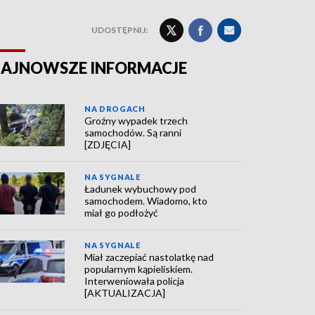
UDOSTĘPNIJ:
AJNOWSZE INFORMACJE
NA DROGACH
Groźny wypadek trzech
samochodów. Są ranni
[ZDJĘCIA]
NA SYGNALE
Ładunek wybuchowy pod
samochodem. Wiadomo, kto
miał go podłożyć
NA SYGNALE
Miał zaczepiać nastolatkę nad
popularnym kąpieliskiem.
Interweniowała policja
[AKTUALIZACJA]