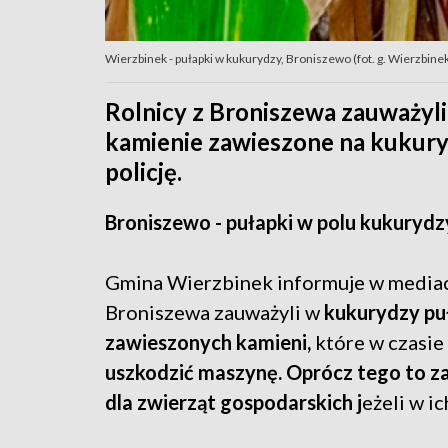
Wierzbinek - pułapki w kukurydzy, Broniszewo (fot. g. Wierzbine
Rolnicy z Broniszewa zauważyl
kamienie zawieszone na kukury
policję.
Broniszewo - pułapki w polu kukurydz
Gmina Wierzbinek informuje w media
Broniszewa zauważyli w
kukurydzy pu
zawieszonych kamieni,
które w czasie
uszkodzić maszynę. Oprócz tego to zag
dla zwierząt gospodarskich j
eżeli w i