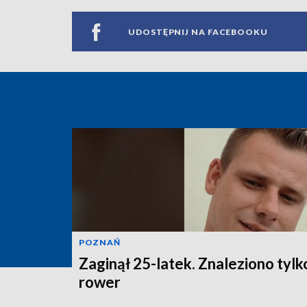
UDOSTĘPNIJ NA FACEBOOKU
POZNAŃ
Zaginął 25-latek. Znaleziono tylk
rower