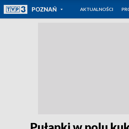
POWRÓT DO
POZNAŃ
AKTUALNOŚCI
PR
TVP REGIONY
Pułapki w polu kuk