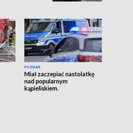
POZNAŃ
Miał zaczepiać nastolatkę
nad popularnym
kąpieliskiem.
Interweniowała policja
[AKTUALIZACJA]