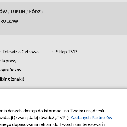
KÓW
/
LUBLIN
/
ŁÓDŹ
/
ROCŁAW
 Telewizja Cyfrowa
Sklep TVP
la prasy
tograficzny
sing (znaki)
klamy
Kontakt
rania danych, dostęp do informacji na Twoim urządzeniu
idacji (zwaną dalej również „TVP”),
Zaufanych Partnerów
anego dopasowania reklam do Twoich zainteresowań i