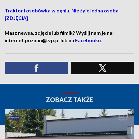
Traktor i osobówka w ogniu. Nie żyje jedna osoba
[ZDJĘCIA]
Masz newsa, zdjęcie lub filmik? Wyślij nam je na:
internet.poznan@tvp.pl lub na
Facebooku
.
ZOBACZ TAKŻE