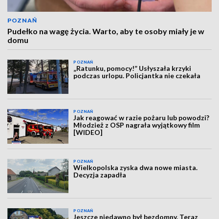
POZNAŃ
Pudełko na wagę życia. Warto, aby te osoby miały je w
domu
POZNAŃ
„Ratunku, pomocy!” Usłyszała krzyki
podczas urlopu. Policjantka nie czekała
POZNAŃ
Jak reagować w razie pożaru lub powodzi?
Młodzież z OSP nagrała wyjątkowy film
[WIDEO]
POZNAŃ
Wielkopolska zyska dwa nowe miasta.
Decyzja zapadła
POZNAŃ
Jeszcze niedawno był bezdomny. Teraz