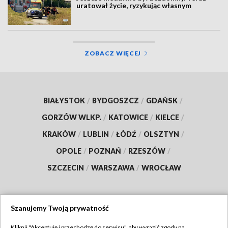
uratował życie, ryzykując własnym
ZOBACZ WIĘCEJ
BIAŁYSTOK
/
BYDGOSZCZ
/
GDAŃSK
/
GORZÓW WLKP.
/
KATOWICE
/
KIELCE
/
KRAKÓW
/
LUBLIN
/
ŁÓDŹ
/
OLSZTYN
/
OPOLE
/
POZNAŃ
/
RZESZÓW
/
SZCZECIN
/
WARSZAWA
/
WROCŁAW
Szanujemy Twoją prywatność
Dołącz do nas:
Kliknij "Akceptuję i przechodzę do serwisu", aby wyrazić zgody na