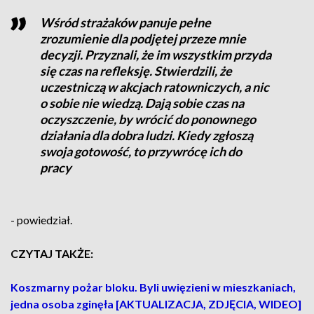
Wśród strażaków panuje pełne
zrozumienie dla podjętej przeze mnie
decyzji. Przyznali, że im wszystkim przyda
się czas na refleksję. Stwierdzili, że
uczestniczą w akcjach ratowniczych, a nic
o sobie nie wiedzą. Dają sobie czas na
oczyszczenie, by wrócić do ponownego
działania dla dobra ludzi. Kiedy zgłoszą
swoja gotowość, to przywrócę ich do
pracy
- powiedział.
CZYTAJ TAKŻE:
Koszmarny pożar bloku. Byli uwięzieni w mieszkaniach,
jedna osoba zginęła [AKTUALIZACJA, ZDJĘCIA, WIDEO]