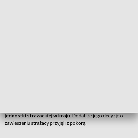
Chojęcinie, podległej wójtowi Bralina.
Zdaniem wójta ich
zachowanie było „niedopuszczalne i nieodpowiedzialne”.
Po postawieniu podejrzanym prokuratorskich zarzutów wójt
Karol Wanzek zdecydował o
zawieszeniu działalności
Ochotniczej Straży Pożarnej w Chojęcinie.
Oznacza to, że
jednostka aż do odwołania nie może wyjeżdżać do akcji
ratowniczo-gaśniczych.
Ochotnicy mogą jedynie pomagać
mieszkańcom sołectw przy różnego akcjach integracyjnych i
uczestniczyć w zawodach sportowo-pożarniczych.
Zarząd OSP w Chojęcinie zadecydował o
wyrzuceniu
mężczyzn z braci strażackiej.
Wójt powiedział też, że
podjęto też dodatkowe działania, dzięki którym
podejrzani
nigdy nie będą mogli powrócić do jakiejkolwiek
jednostki strażackiej w kraju.
Dodał, że jego decyzję o
zawieszeniu strażacy przyjęli z pokorą.