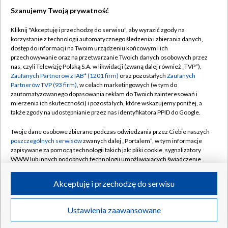
Szanujemy Twoją prywatność
Dołącz do nas:
Kliknij "Akceptuję i przechodzę do serwisu", aby wyrazić zgody na
korzystanie z technologii automatycznego śledzenia i zbierania danych,
TVP
dostęp do informacji na Twoim urządzeniu końcowym i ich
Abonament TVP
przechowywanie oraz na przetwarzanie Twoich danych osobowych przez
Regulamin TVP
nas, czyli Telewizję Polską S.A. w likwidacji (zwaną dalej również „TVP”),
Emisja w TVP
Polityka prywatności
Zaufanych Partnerów z IAB* (1201 firm)
oraz pozostałych
Zaufanych
Partnerów TVP (93 firm)
, w celach marketingowych (w tym do
Centrum informacji TVP
Moje zgody
zautomatyzowanego dopasowania reklam do Twoich zainteresowań i
mierzenia ich skuteczności) i pozostałych, które wskazujemy poniżej, a
Naziemna Telewizja Cyfrowa
Pomoc
także zgody na udostępnianie przez nas identyfikatora PPID do Google.
Sklep TVP
Biuro reklamy
Twoje dane osobowe zbierane podczas odwiedzania przez Ciebie naszych
Rada Programowa
Kontakt
poszczególnych serwisów
zwanych dalej „Portalem”, w tym informacje
zapisywane za pomocą technologii takich jak: pliki cookie, sygnalizatory
System NOS
WWW lub innych podobnych technologii umożliwiających świadczenie
dopasowanych i bezpiecznych usług, personalizację treści oraz reklam,
Informacje o nadawcy
Kanały
udostępnianie funkcji mediów społecznościowych oraz analizowanie
Akceptuję i przechodzę do serwisu
ruchu w Internecie.
Program dla prasy
©2026 Telewizja Polska S.A. w likwidacji
Biuro Reklamy
Twoje dane osobowe zbierane podczas odwiedzania przez Ciebie
Ustawienia zaawansowane
poszczególnych serwisów
na Portalu, takie jak adresy IP, identyfikatory
Ogłoszenie przetargowe
Twoich urządzeń końcowych i identyfikatory plików cookie, informacje o