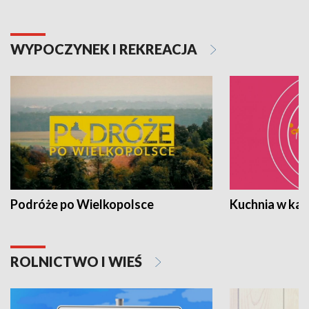
WYPOCZYNEK I REKREACJA
Podróże po Wielkopolsce
Kuchnia w ka
ROLNICTWO I WIEŚ