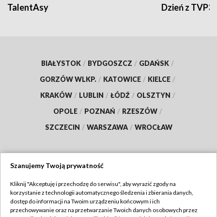
TalentAsy
Dzień z TVP3
BIAŁYSTOK
/
BYDGOSZCZ
/
GDAŃSK
/
GORZÓW WLKP.
/
KATOWICE
/
KIELCE
/
KRAKÓW
/
LUBLIN
/
ŁÓDŹ
/
OLSZTYN
/
OPOLE
/
POZNAŃ
/
RZESZÓW
/
SZCZECIN
/
WARSZAWA
/
WROCŁAW
Szanujemy Twoją prywatność
Dołącz do nas:
Kliknij "Akceptuję i przechodzę do serwisu", aby wyrazić zgody na
korzystanie z technologii automatycznego śledzenia i zbierania danych,
TVP
dostęp do informacji na Twoim urządzeniu końcowym i ich
Abonament TVP
przechowywanie oraz na przetwarzanie Twoich danych osobowych przez
Regulamin TVP