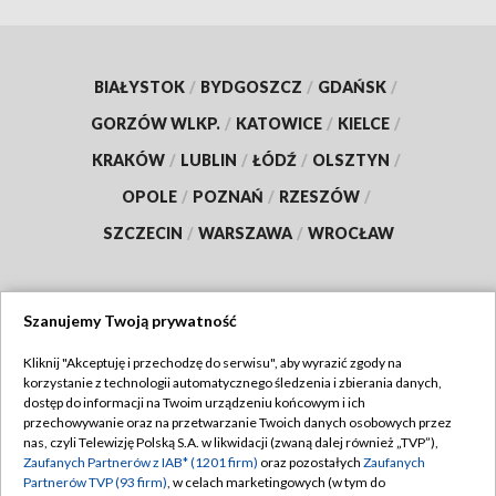
BIAŁYSTOK
/
BYDGOSZCZ
/
GDAŃSK
/
GORZÓW WLKP.
/
KATOWICE
/
KIELCE
/
KRAKÓW
/
LUBLIN
/
ŁÓDŹ
/
OLSZTYN
/
OPOLE
/
POZNAŃ
/
RZESZÓW
/
SZCZECIN
/
WARSZAWA
/
WROCŁAW
Szanujemy Twoją prywatność
Dołącz do nas:
Kliknij "Akceptuję i przechodzę do serwisu", aby wyrazić zgody na
korzystanie z technologii automatycznego śledzenia i zbierania danych,
TVP
dostęp do informacji na Twoim urządzeniu końcowym i ich
Abonament TVP
przechowywanie oraz na przetwarzanie Twoich danych osobowych przez
Regulamin TVP
nas, czyli Telewizję Polską S.A. w likwidacji (zwaną dalej również „TVP”),
Emisja w TVP
Zaufanych Partnerów z IAB* (1201 firm)
oraz pozostałych
Zaufanych
Polityka prywatności
Partnerów TVP (93 firm)
, w celach marketingowych (w tym do
Centrum informacji TVP