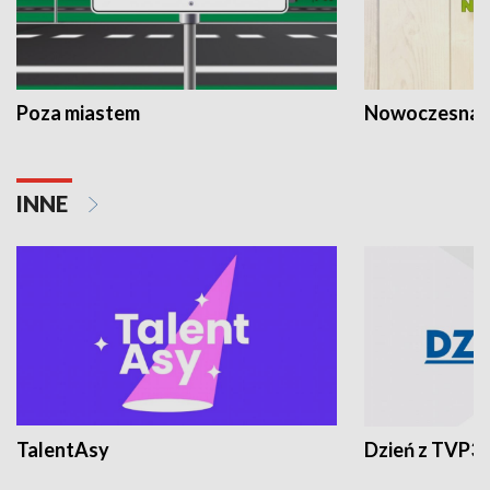
Poza miastem
Nowoczesna 
INNE
TalentAsy
Dzień z TVP3