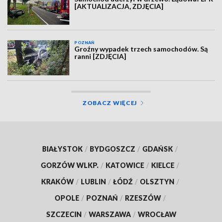
[AKTUALIZACJA, ZDJĘCIA]
POZNAŃ
Groźny wypadek trzech samochodów. Są
ranni [ZDJĘCIA]
ZOBACZ WIĘCEJ
BIAŁYSTOK
/
BYDGOSZCZ
/
GDAŃSK
/
GORZÓW WLKP.
/
KATOWICE
/
KIELCE
/
KRAKÓW
/
LUBLIN
/
ŁÓDŹ
/
OLSZTYN
/
OPOLE
/
POZNAŃ
/
RZESZÓW
/
SZCZECIN
/
WARSZAWA
/
WROCŁAW