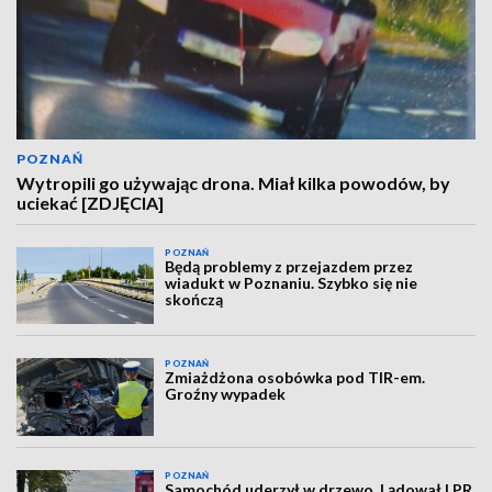
POZNAŃ
Wytropili go używając drona. Miał kilka powodów, by
uciekać [ZDJĘCIA]
POZNAŃ
Będą problemy z przejazdem przez
wiadukt w Poznaniu. Szybko się nie
skończą
POZNAŃ
Zmiażdżona osobówka pod TIR-em.
Groźny wypadek
POZNAŃ
Samochód uderzył w drzewo. Lądował LPR