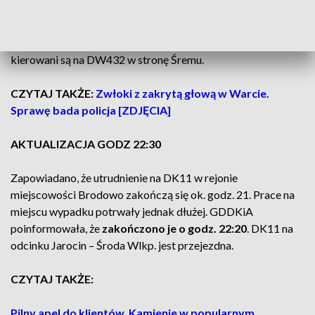
Policja kieruje samochody jadące od strony Jarocina na
DK15 w kierunku Wrześni, a jadący od strony Poznania
kierowani są na DW432 w stronę Śremu.
CZYTAJ TAKŻE:
Zwłoki z zakrytą głową w Warcie.
Sprawę bada policja [ZDJĘCIA]
AKTUALIZACJA GODZ 22:30
Zapowiadano, że utrudnienie na DK11 w rejonie
miejscowości Brodowo zakończą się ok. godz. 21. Prace na
miejscu wypadku potrwały jednak dłużej. GDDKiA
poinformowała, że
zakończono je o godz. 22:20
. DK11 na
odcinku Jarocin – Środa Wlkp. jest przejezdna.
CZYTAJ TAKŻE:
Pilny apel do klientów. Kamienie w popularnym