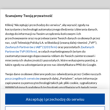
Szanujemy Twoją prywatność
Dołącz do nas:
Kliknij "Akceptuję i przechodzę do serwisu", aby wyrazić zgody na
korzystanie z technologii automatycznego śledzenia i zbierania danych,
TVP
dostęp do informacji na Twoim urządzeniu końcowym i ich
Abonament TVP
przechowywanie oraz na przetwarzanie Twoich danych osobowych przez
Regulamin TVP
nas, czyli Telewizję Polską S.A. w likwidacji (zwaną dalej również „TVP”),
Emisja w TVP
Polityka prywatności
Zaufanych Partnerów z IAB* (1201 firm)
oraz pozostałych
Zaufanych
Partnerów TVP (93 firm)
, w celach marketingowych (w tym do
Centrum informacji TVP
Moje zgody
zautomatyzowanego dopasowania reklam do Twoich zainteresowań i
mierzenia ich skuteczności) i pozostałych, które wskazujemy poniżej, a
Naziemna Telewizja Cyfrowa
Pomoc
także zgody na udostępnianie przez nas identyfikatora PPID do Google.
Sklep TVP
Biuro reklamy
Twoje dane osobowe zbierane podczas odwiedzania przez Ciebie naszych
Rada Programowa
Kontakt
poszczególnych serwisów
zwanych dalej „Portalem”, w tym informacje
zapisywane za pomocą technologii takich jak: pliki cookie, sygnalizatory
System NOS
WWW lub innych podobnych technologii umożliwiających świadczenie
dopasowanych i bezpiecznych usług, personalizację treści oraz reklam,
Informacje o nadawcy
Kanały
udostępnianie funkcji mediów społecznościowych oraz analizowanie
Akceptuję i przechodzę do serwisu
ruchu w Internecie.
Program dla prasy
©2026 Telewizja Polska S.A. w likwidacji
Biuro Reklamy
Twoje dane osobowe zbierane podczas odwiedzania przez Ciebie