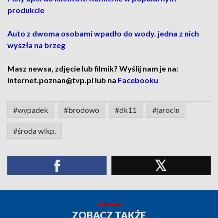
produkcie
Auto z dwoma osobami wpadło do wody. jedna z nich
wyszła na brzeg
Masz newsa, zdjęcie lub filmik? Wyślij nam je na:
internet.poznan@tvp.pl lub na
Facebooku
#wypadek
#brodowo
#dk11
#jarocin
#środa wlkp.
ZOBACZ TAKŻE