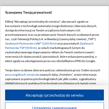
Szanujemy Twoją prywatność
Dołącz do nas:
Kliknij "Akceptuję i przechodzę do serwisu", aby wyrazić zgody na
korzystanie z technologii automatycznego śledzenia i zbierania danych,
TVP
dostęp do informacji na Twoim urządzeniu końcowym i ich
Abonament TVP
przechowywanie oraz na przetwarzanie Twoich danych osobowych przez
Regulamin TVP
nas, czyli Telewizję Polską S.A. w likwidacji (zwaną dalej również „TVP”),
Emisja w TVP
Polityka prywatności
Zaufanych Partnerów z IAB* (1201 firm)
oraz pozostałych
Zaufanych
Partnerów TVP (93 firm)
, w celach marketingowych (w tym do
Centrum informacji TVP
Moje zgody
zautomatyzowanego dopasowania reklam do Twoich zainteresowań i
mierzenia ich skuteczności) i pozostałych, które wskazujemy poniżej, a
Naziemna Telewizja Cyfrowa
Pomoc
także zgody na udostępnianie przez nas identyfikatora PPID do Google.
Sklep TVP
Biuro reklamy
Twoje dane osobowe zbierane podczas odwiedzania przez Ciebie naszych
Rada Programowa
Kontakt
poszczególnych serwisów
zwanych dalej „Portalem”, w tym informacje
zapisywane za pomocą technologii takich jak: pliki cookie, sygnalizatory
System NOS
WWW lub innych podobnych technologii umożliwiających świadczenie
dopasowanych i bezpiecznych usług, personalizację treści oraz reklam,
Informacje o nadawcy
Kanały
udostępnianie funkcji mediów społecznościowych oraz analizowanie
Akceptuję i przechodzę do serwisu
ruchu w Internecie.
Program dla prasy
©2026 Telewizja Polska S.A. w likwidacji
Biuro Reklamy
Twoje dane osobowe zbierane podczas odwiedzania przez Ciebie
Ustawienia zaawansowane