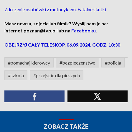
Zderzenie osobówki z motocyklem. Fatalne skutki
Masz newsa, zdjęcie lub filmik? Wyślij nam je na:
internet.poznan@tvp.pl lub na
Facebooku
.
OBEJRZYJ CAŁY TELESKOP, 06.09.2024, GODZ. 18:30
#pomachaj kierowcy
#bezpieczenstwo
#policja
#szkola
#przejscie dla pieszych
ZOBACZ TAKŻE