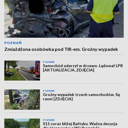
POZNAŃ
Zmiażdżona osobówka pod TIR-em. Groźny wypadek
POZNAŃ
Samochód uderzył w drzewo. Lądował LPR
[AKTUALIZACJA, ZDJĘCIA]
POZNAŃ
Groźny wypadek trzech samochodów. Są
ranni [ZDJĘCIA]
POZNAŃ
S11 coraz bliżej Bałtyku. Ważna decyzja
dla kierowców z Wielkopolski