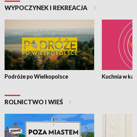
WYPOCZYNEK I REKREACJA
Podróże po Wielkopolsce
Kuchnia w ka
ROLNICTWO I WIEŚ