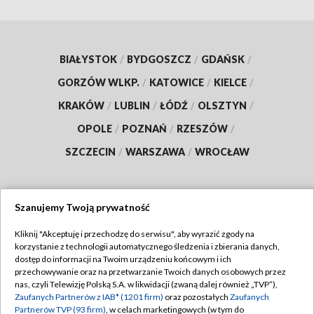
BIAŁYSTOK
/
BYDGOSZCZ
/
GDAŃSK
/
GORZÓW WLKP.
/
KATOWICE
/
KIELCE
/
KRAKÓW
/
LUBLIN
/
ŁÓDŹ
/
OLSZTYN
/
OPOLE
/
POZNAŃ
/
RZESZÓW
/
SZCZECIN
/
WARSZAWA
/
WROCŁAW
Szanujemy Twoją prywatność
Dołącz do nas:
Kliknij "Akceptuję i przechodzę do serwisu", aby wyrazić zgody na
korzystanie z technologii automatycznego śledzenia i zbierania danych,
TVP
dostęp do informacji na Twoim urządzeniu końcowym i ich
Abonament TVP
przechowywanie oraz na przetwarzanie Twoich danych osobowych przez
Regulamin TVP
nas, czyli Telewizję Polską S.A. w likwidacji (zwaną dalej również „TVP”),
Emisja w TVP
Zaufanych Partnerów z IAB* (1201 firm)
oraz pozostałych
Zaufanych
Polityka prywatności
Partnerów TVP (93 firm)
, w celach marketingowych (w tym do