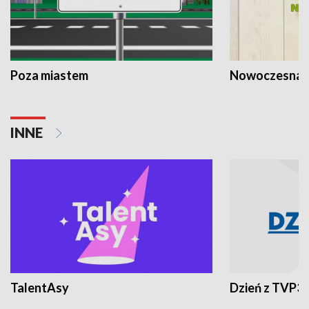
Poza miastem
Nowoczesna 
INNE
TalentAsy
Dzień z TVP3