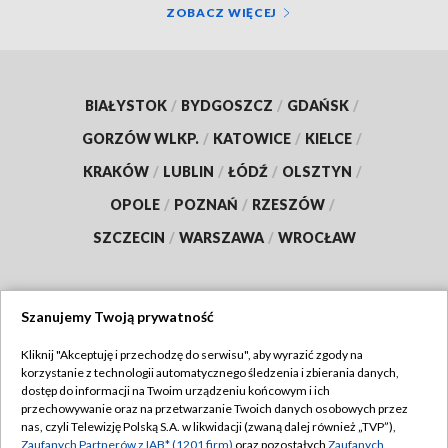
ZOBACZ WIĘCEJ
BIAŁYSTOK
/
BYDGOSZCZ
/
GDAŃSK
/
GORZÓW WLKP.
/
KATOWICE
/
KIELCE
/
KRAKÓW
/
LUBLIN
/
ŁÓDŹ
/
OLSZTYN
/
OPOLE
/
POZNAŃ
/
RZESZÓW
/
SZCZECIN
/
WARSZAWA
/
WROCŁAW
Szanujemy Twoją prywatność
Dołącz do nas:
Kliknij "Akceptuję i przechodzę do serwisu", aby wyrazić zgody na
korzystanie z technologii automatycznego śledzenia i zbierania danych,
TVP
dostęp do informacji na Twoim urządzeniu końcowym i ich
Abonament TVP
przechowywanie oraz na przetwarzanie Twoich danych osobowych przez
Regulamin TVP
nas, czyli Telewizję Polską S.A. w likwidacji (zwaną dalej również „TVP”),
Emisja w TVP
Polityka prywatności
Zaufanych Partnerów z IAB* (1201 firm)
oraz pozostałych
Zaufanych