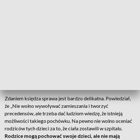
– powiedział duchowny.
Pogrzeb odbył się w czwartek na pleszewskim cmentarzu. W
uroczystości uczestniczyli niektórzy parafianie i siostry
zakonne. Na grobie – jak powiedział ksiądz – będzie napis:
„Grób dzieci nienarodzonych utraconych”.
CZYTAJ TAKŻE:
Wielkopolanin był pierwszą ofiarą II
wojny. Nie został godnie pochowany
Według przepisów z 2001 roku
Zdaniem księdza sprawa jest bardzo delikatna. Powiedział,
że „Nie wolno wywoływać zamieszania i tworzyć
precedensów, ale trzeba dać ludziom wiedzę, że istnieją
możliwości takiego pochówku. Na pewno nie wolno oceniać
rodziców tych dzieci za to, że ciała zostawili w szpitalu.
Rodzice mogą pochować swoje dzieci, ale nie mają