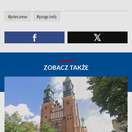
#pleszew
#pogrzeb
ZOBACZ TAKŻE