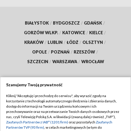
BIAŁYSTOK
/
BYDGOSZCZ
/
GDAŃSK
/
GORZÓW WLKP.
/
KATOWICE
/
KIELCE
/
KRAKÓW
/
LUBLIN
/
ŁÓDŹ
/
OLSZTYN
/
OPOLE
/
POZNAŃ
/
RZESZÓW
/
SZCZECIN
/
WARSZAWA
/
WROCŁAW
Szanujemy Twoją prywatność
Dołącz do nas:
Kliknij "Akceptuję i przechodzę do serwisu", aby wyrazić zgody na
korzystanie z technologii automatycznego śledzenia i zbierania danych,
TVP
dostęp do informacji na Twoim urządzeniu końcowym i ich
Abonament TVP
przechowywanie oraz na przetwarzanie Twoich danych osobowych przez
Regulamin TVP
nas, czyli Telewizję Polską S.A. w likwidacji (zwaną dalej również „TVP”),
Emisja w TVP
Zaufanych Partnerów z IAB* (1201 firm)
oraz pozostałych
Zaufanych
Polityka prywatności
Partnerów TVP (93 firm)
, w celach marketingowych (w tym do
Centrum informacji TVP