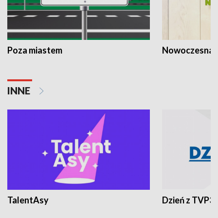
Poza miastem
Nowoczesna 
INNE
TalentAsy
Dzień z TVP3