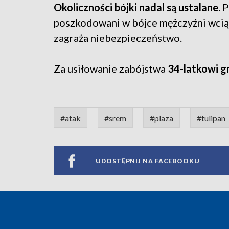
Okoliczności bójki nadal są ustalane
. 
poszkodowani w bójce mężczyźni wciąż 
zagraża niebezpieczeństwo.
Za usiłowanie zabójstwa
34-latkowi g
#atak
#srem
#plaza
#tulipan
UDOSTĘPNIJ NA FACEBOOKU