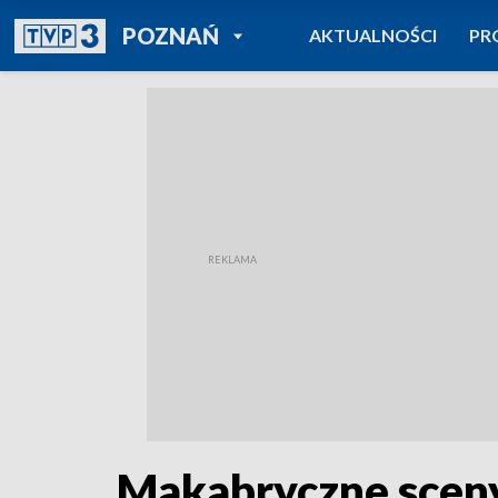
POWRÓT DO
POZNAŃ
AKTUALNOŚCI
PR
TVP REGIONY
Makabryczne sceny 