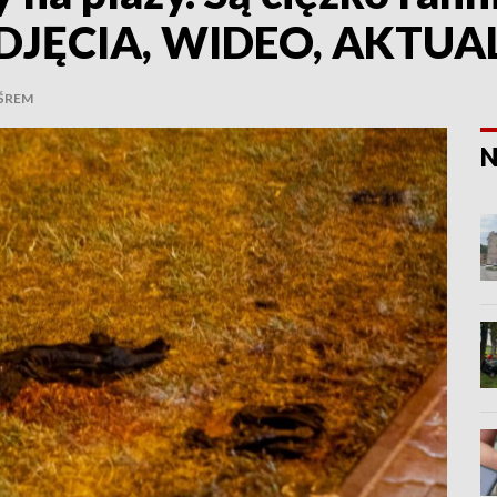
ZDJĘCIA, WIDEO, AKTUA
ŚREM
N