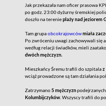
Jak przekazała nam oficer prasowa KP
po godz. 23:00 dyżurny śremskiej poli
doszło na terenie
plaży nad jeziorem 
Tam grupa
obcokrajowców
miała zacz
Po zwróceniu uwagi zachowywali się ag
według relacji świadków, mieli zaatak
dwóch mężczyzn.
Mieszkańcy Śremu trafili do szpitala
z
wciąż prowadzone są tam działania poli
Zatrzymano
5 mężczyzn
podejrzanych 
Kolumbijczyków
. Wszyscy trafili do p