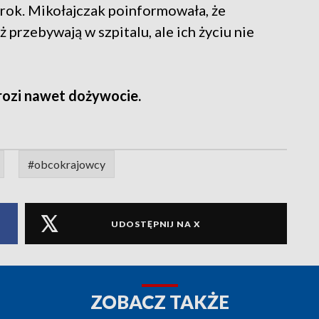
Prok. Mikołajczak poinformowała, że
przebywają w szpitalu, ale ich życiu nie
rozi nawet dożywocie.
#obcokrajowcy
UDOSTĘPNIJ NA X
ZOBACZ TAKŻE