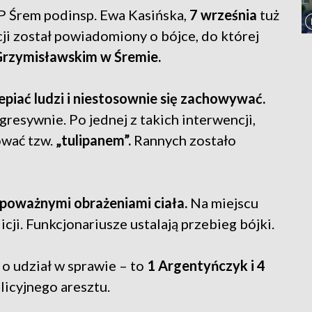
P Śrem podinsp. Ewa Kasińska,
7 września
tuż
cji został powiadomiony o bójce, do której
Grzymisławskim w Śremie.
epiać ludzi i niestosownie się zachowywać.
resywnie. Po jednej z takich interwencji,
ować tzw.
„tulipanem”.
Rannych zostało
 poważnymi obrażeniami ciała.
Na miejscu
cji. Funkcjonariusze ustalają przebieg bójki.
o udział w sprawie – to
1 Argentyńczyk i 4
olicyjnego aresztu.