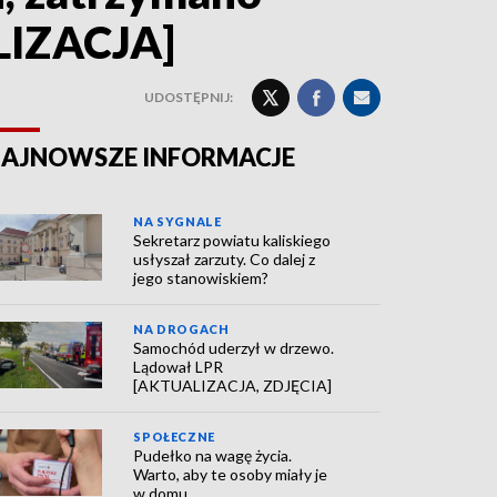
LIZACJA]
UDOSTĘPNIJ:
AJNOWSZE INFORMACJE
NA SYGNALE
Sekretarz powiatu kaliskiego
usłyszał zarzuty. Co dalej z
jego stanowiskiem?
NA DROGACH
Samochód uderzył w drzewo.
Lądował LPR
[AKTUALIZACJA, ZDJĘCIA]
SPOŁECZNE
Pudełko na wagę życia.
Warto, aby te osoby miały je
w domu