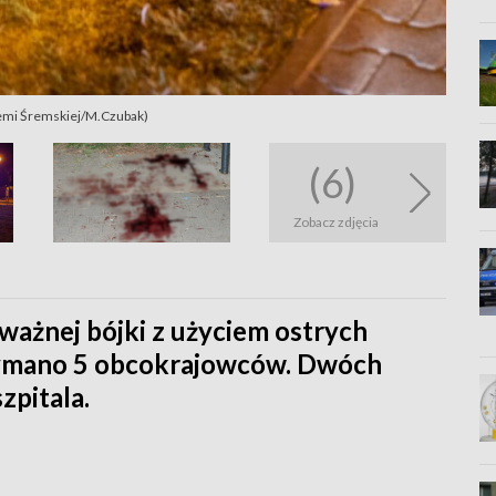
Ziemi Śremskiej/M.Czubak)
(6)
Zobacz zdjęcia
ważnej bójki z użyciem ostrych
zymano 5 obcokrajowców. Dwóch
zpitala.