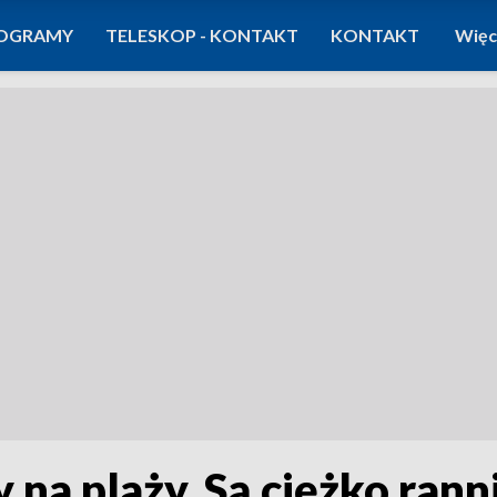
OGRAMY
TELESKOP - KONTAKT
KONTAKT
Więc
na plaży. Są ciężko rann