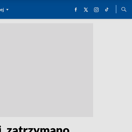
ej
i, zatrzymano