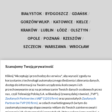
BIAŁYSTOK
/
BYDGOSZCZ
/
GDAŃSK
/
GORZÓW WLKP.
/
KATOWICE
/
KIELCE
/
KRAKÓW
/
LUBLIN
/
ŁÓDŹ
/
OLSZTYN
/
OPOLE
/
POZNAŃ
/
RZESZÓW
/
SZCZECIN
/
WARSZAWA
/
WROCŁAW
Szanujemy Twoją prywatność
Dołącz do nas:
Kliknij "Akceptuję i przechodzę do serwisu", aby wyrazić zgody na
korzystanie z technologii automatycznego śledzenia i zbierania danych,
TVP
dostęp do informacji na Twoim urządzeniu końcowym i ich
Abonament TVP
przechowywanie oraz na przetwarzanie Twoich danych osobowych przez
Regulamin TVP
nas, czyli Telewizję Polską S.A. w likwidacji (zwaną dalej również „TVP”),
Emisja w TVP
Polityka prywatności
Zaufanych Partnerów z IAB* (1201 firm)
oraz pozostałych
Zaufanych
Partnerów TVP (93 firm)
, w celach marketingowych (w tym do
Centrum informacji TVP
Moje zgody
zautomatyzowanego dopasowania reklam do Twoich zainteresowań i
mierzenia ich skuteczności) i pozostałych, które wskazujemy poniżej, a