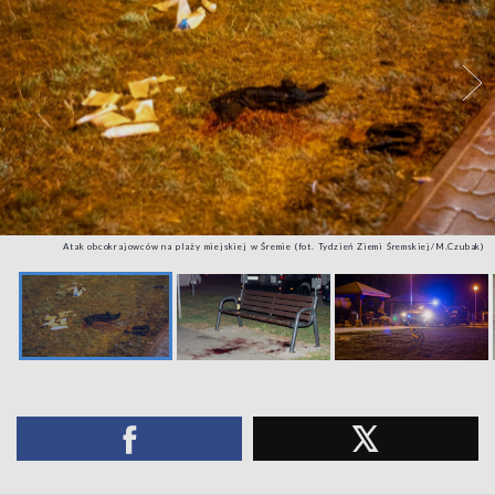
Atak obcokrajowców na plaży miejskiej w Śremie (fot. Tydzień Ziemi Śremskiej/M.Czubak)