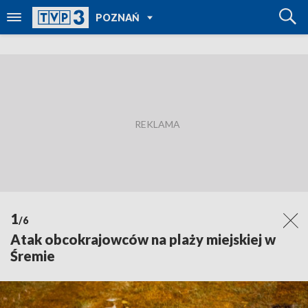
POWRÓT DO
POZNAŃ
TVP REGIONY
1
/6
Atak obcokrajowców na plaży miejskiej w
Śremie