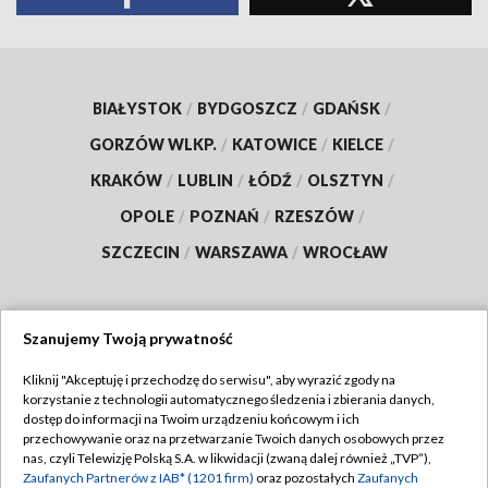
BIAŁYSTOK
/
BYDGOSZCZ
/
GDAŃSK
/
GORZÓW WLKP.
/
KATOWICE
/
KIELCE
/
KRAKÓW
/
LUBLIN
/
ŁÓDŹ
/
OLSZTYN
/
OPOLE
/
POZNAŃ
/
RZESZÓW
/
SZCZECIN
/
WARSZAWA
/
WROCŁAW
Szanujemy Twoją prywatność
Dołącz do nas:
Kliknij "Akceptuję i przechodzę do serwisu", aby wyrazić zgody na
korzystanie z technologii automatycznego śledzenia i zbierania danych,
TVP
dostęp do informacji na Twoim urządzeniu końcowym i ich
Abonament TVP
przechowywanie oraz na przetwarzanie Twoich danych osobowych przez
Regulamin TVP
nas, czyli Telewizję Polską S.A. w likwidacji (zwaną dalej również „TVP”),
Emisja w TVP
Polityka prywatności
Zaufanych Partnerów z IAB* (1201 firm)
oraz pozostałych
Zaufanych