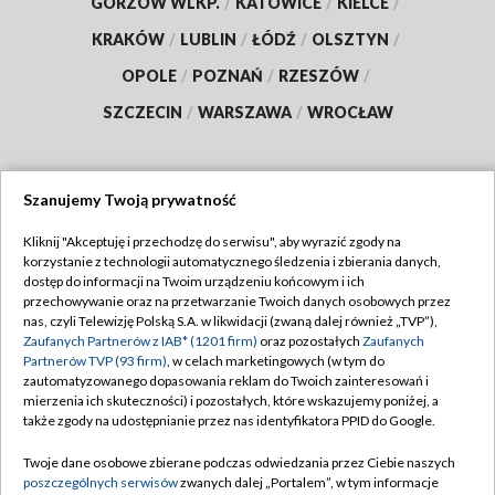
GORZÓW WLKP.
/
KATOWICE
/
KIELCE
/
KRAKÓW
/
LUBLIN
/
ŁÓDŹ
/
OLSZTYN
/
OPOLE
/
POZNAŃ
/
RZESZÓW
/
SZCZECIN
/
WARSZAWA
/
WROCŁAW
Szanujemy Twoją prywatność
Dołącz do nas:
Kliknij "Akceptuję i przechodzę do serwisu", aby wyrazić zgody na
korzystanie z technologii automatycznego śledzenia i zbierania danych,
TVP
dostęp do informacji na Twoim urządzeniu końcowym i ich
Abonament TVP
przechowywanie oraz na przetwarzanie Twoich danych osobowych przez
Regulamin TVP
nas, czyli Telewizję Polską S.A. w likwidacji (zwaną dalej również „TVP”),
Emisja w TVP
Polityka prywatności
Zaufanych Partnerów z IAB* (1201 firm)
oraz pozostałych
Zaufanych
Partnerów TVP (93 firm)
, w celach marketingowych (w tym do
Centrum informacji TVP
Moje zgody
zautomatyzowanego dopasowania reklam do Twoich zainteresowań i
mierzenia ich skuteczności) i pozostałych, które wskazujemy poniżej, a
Naziemna Telewizja Cyfrowa
Pomoc
także zgody na udostępnianie przez nas identyfikatora PPID do Google.
Sklep TVP
Biuro reklamy
Twoje dane osobowe zbierane podczas odwiedzania przez Ciebie naszych
Rada Programowa
Kontakt
poszczególnych serwisów
zwanych dalej „Portalem”, w tym informacje