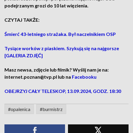
podejrzanym grozi do 10 lat więzienia.
CZYTAJ TAKŻE:
Śmierć 43-letniego strażaka. Był naczelnikiem OSP
Tysiące worków z piaskiem. Szykują się na najgorsze
[GALERIA ZDJĘĆ]
Masz newsa, zdjęcie lub filmik? Wyślij nam je na:
internet.poznan@tvp.pl lub na
Facebooku
OBEJRZYJ CAŁY TELESKOP, 13.09.2024, GODZ. 18:30
#opalenica
#burmistrz