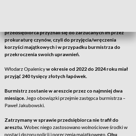
AKTUALIZACJA, 16.09
Rzecznik Prokuratury Okręgowej w Poznaniu prok. Łukasz
Wawrzyniak poinformował, że
burmistrz Opalenicy oraz
przedsiębiorca przyznali się do zarzucanych im przez
prokuraturę czynów, czyli do przyjęcia/wręczenia
korzyści majątkowych i w przypadku burmistrza do
przekroczenia swoich uprawnień.
Włodarz Opalenicy
w okresie od 2022 do 2024 roku miał
przyjąć
240 tysięcy złotych łapówek.
Burmistrz zostanie w areszcie przez co najmniej dwa
miesiące.
Jego obowiązki przejmie zastępca burmistrza –
Paweł Jakubowski.
Zatrzymany w sprawie przedsiębiorca nie trafił do
aresztu.
Wobec niego zastosowano wolnościowe środki w
postaci dozoru policji i poręczenia majątkowego.
Obu