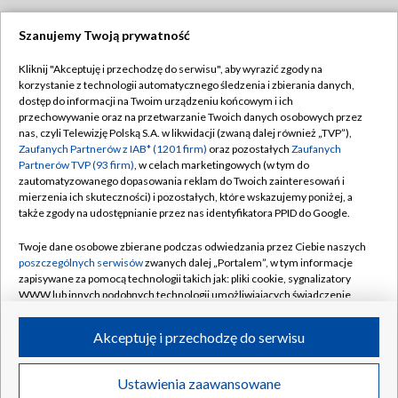
Szanujemy Twoją prywatność
Dołącz do nas:
Kliknij "Akceptuję i przechodzę do serwisu", aby wyrazić zgody na
korzystanie z technologii automatycznego śledzenia i zbierania danych,
TVP
dostęp do informacji na Twoim urządzeniu końcowym i ich
Abonament TVP
przechowywanie oraz na przetwarzanie Twoich danych osobowych przez
Regulamin TVP
nas, czyli Telewizję Polską S.A. w likwidacji (zwaną dalej również „TVP”),
Emisja w TVP
Zaufanych Partnerów z IAB* (1201 firm)
oraz pozostałych
Zaufanych
Polityka prywatności
Partnerów TVP (93 firm)
, w celach marketingowych (w tym do
Centrum informacji TVP
Moje zgody
zautomatyzowanego dopasowania reklam do Twoich zainteresowań i
mierzenia ich skuteczności) i pozostałych, które wskazujemy poniżej, a
Naziemna Telewizja Cyfrowa
Pomoc
także zgody na udostępnianie przez nas identyfikatora PPID do Google.
Sklep TVP
Biuro reklamy
Twoje dane osobowe zbierane podczas odwiedzania przez Ciebie naszych
Rada Programowa
poszczególnych serwisów
zwanych dalej „Portalem”, w tym informacje
Kontakt
zapisywane za pomocą technologii takich jak: pliki cookie, sygnalizatory
System NOS
WWW lub innych podobnych technologii umożliwiających świadczenie
dopasowanych i bezpiecznych usług, personalizację treści oraz reklam,
Informacje o nadawcy
Kanały
udostępnianie funkcji mediów społecznościowych oraz analizowanie
Akceptuję i przechodzę do serwisu
ruchu w Internecie.
Program dla prasy
©2026 Telewizja Polska S.A. w likwidacji
Biuro Reklamy
Twoje dane osobowe zbierane podczas odwiedzania przez Ciebie
Ustawienia zaawansowane
poszczególnych serwisów
na Portalu, takie jak adresy IP, identyfikatory