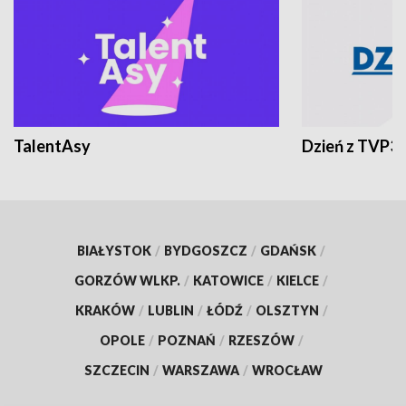
TalentAsy
Dzień z TVP3
BIAŁYSTOK
/
BYDGOSZCZ
/
GDAŃSK
/
GORZÓW WLKP.
/
KATOWICE
/
KIELCE
/
KRAKÓW
/
LUBLIN
/
ŁÓDŹ
/
OLSZTYN
/
OPOLE
/
POZNAŃ
/
RZESZÓW
/
SZCZECIN
/
WARSZAWA
/
WROCŁAW