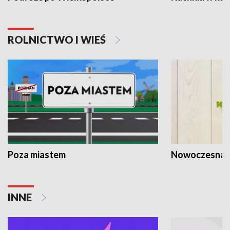
ROLNICTWO I WIEŚ
Poza miastem
Nowoczesna 
INNE