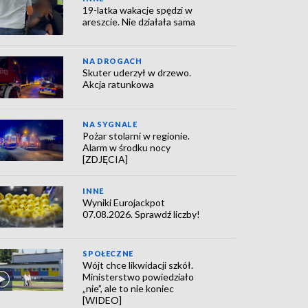
19-latka wakacje spędzi w
areszcie. Nie działała sama
NA DROGACH
Skuter uderzył w drzewo.
Akcja ratunkowa
NA SYGNALE
Pożar stolarni w regionie.
Alarm w środku nocy
[ZDJĘCIA]
INNE
Wyniki Eurojackpot
07.08.2026. Sprawdź liczby!
SPOŁECZNE
Wójt chce likwidacji szkół.
Ministerstwo powiedziało
„nie”, ale to nie koniec
[WIDEO]