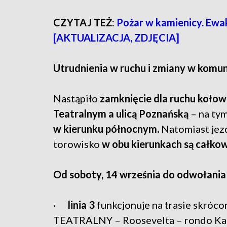
CZYTAJ TEŻ:
Pożar w kamienicy. Ewa
[AKTUALIZACJA, ZDJĘCIA]
Utrudnienia w ruchu i zmiany w komuni
Nastąpiło
zamknięcie dla ruchu koło
Teatralnym a ulicą Poznańską
– na ty
w kierunku północnym.
Natomiast jezd
torowisko
w obu kierunkach są całkow
Od soboty, 14 września do odwołania
·
linia 3
funkcjonuje na trasie skróc
TEATRALNY – Roosevelta – rondo Kap