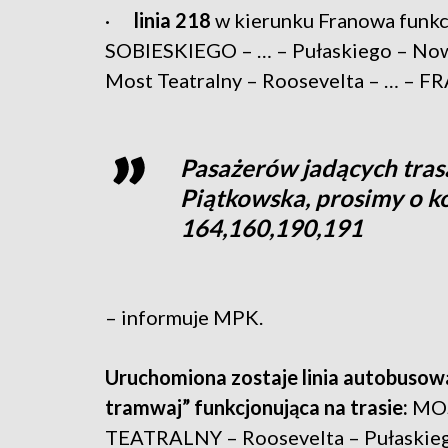
·
linia 218
w kierunku Franowa funkcj
SOBIESKIEGO – … – Pułaskiego – Nowo
Most Teatralny – Roosevelta – … –
Pasażerów jadących tras
Piątkowska, prosimy o ko
164,160,190,191
– informuje MPK.
Uruchomiona zostaje linia autobusow
tramwaj” funkcjonująca na trasie:
MO
TEATRALNY – Roosevelta – Pułaskie