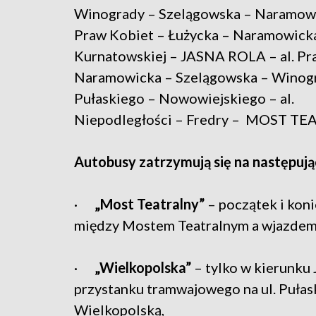
Winogrady – Szelągowska – Naramowic
Praw Kobiet – Łużycka – Naramowicka
Kurnatowskiej – JASNA ROLA – al. Pr
Naramowicka – Szelągowska – Winog
Pułaskiego – Nowowiejskiego – al.
Niepodległości – Fredry – MOST TE
Autobusy zatrzymują się na następują
·
„Most Teatralny”
– początek i koni
między Mostem Teatralnym a wjazdem 
·
„Wielkopolska”
– tylko w kierunku 
przystanku tramwajowego na ul. Pułas
Wielkopolską,