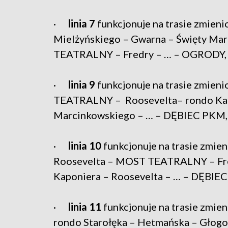
·
linia 7
funkcjonuje na trasie zmieni
Mielżyńskiego – Gwarna – Święty Mar
TEATRALNY – Fredry – … – OGRODY,
·
linia 9
funkcjonuje na trasie zmien
TEATRALNY – Roosevelta– rondo Kapo
Marcinkowskiego – … – DĘBIEC PKM,
·
linia 10
funkcjonuje na trasie zmi
Roosevelta – MOST TEATRALNY – Fred
Kaponiera – Roosevelta – … – DĘBIE
·
linia 11
funkcjonuje na trasie zmie
rondo Starołęka – Hetmańska – Głogo