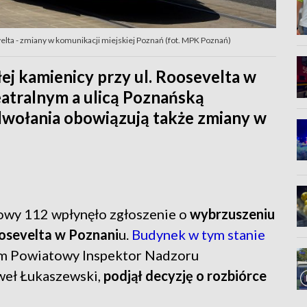
ta - zmiany w komunikacji miejskiej Poznań (fot. MPK Poznań)
ej kamienicy przy ul. Roosevelta w
atralnym a ulicą Poznańską
wołania obowiązują także zmiany w
mowy 112 wpłynęło zgłoszenie o
wybrzuszeniu
oosevelta w Poznani
u.
Budynek w tym stanie
m Powiatowy Inspektor Nadzoru
weł Łukaszewski,
podjął decyzję o rozbiórce