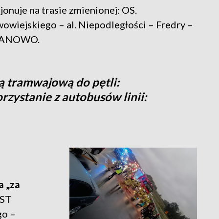
onuje na trasie zmienionej: OS.
wiejskiego – al. Niepodległości – Fredry –
 FRANOWO.
ą tramwajową do pętli:
rzystanie z autobusów linii:
a „za
ST
go –