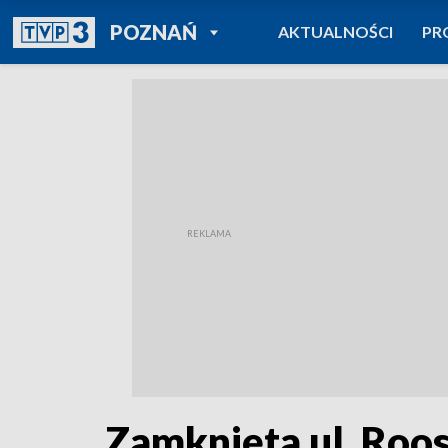
POWRÓT DO
POZNAŃ
AKTUALNOŚCI
PR
TVP REGIONY
Zamknięta ul. Roos