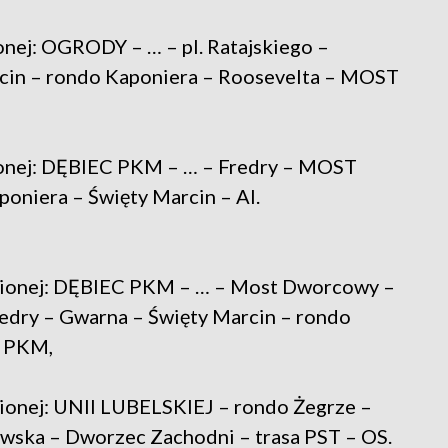
onej: OGRODY – … – pl. Ratajskiego –
cin – rondo Kaponiera – Roosevelta – MOST
ionej: DĘBIEC PKM – … – Fredry – MOST
niera – Święty Marcin – Al.
enionej: DĘBIEC PKM – … – Most Dworcowy –
ry – Gwarna – Święty Marcin – rondo
C PKM,
nionej: UNII LUBELSKIEJ – rondo Żegrze –
wska – Dworzec Zachodni – trasa PST – OS.