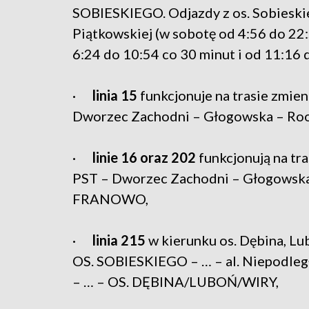
SOBIESKIEGO. Odjazdy z os. Sobieskieg
Piątkowskiej (w sobotę od 4:56 do 22:
6:24 do 10:54 co 30 minut i od 11:16 
·
linia 15
funkcjonuje na trasie zmie
Dworzec Zachodni – Głogowska – Ro
·
linie 16 oraz 202
funkcjonują na tr
PST – Dworzec Zachodni – Głogowska 
FRANOWO,
·
linia 215
w kierunku os. Dębina, Lub
OS. SOBIESKIEGO – … – al. Niepodległ
– … – OS. DĘBINA/LUBOŃ/WIRY,