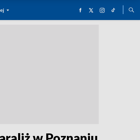
ej
araliż w Poznaniu