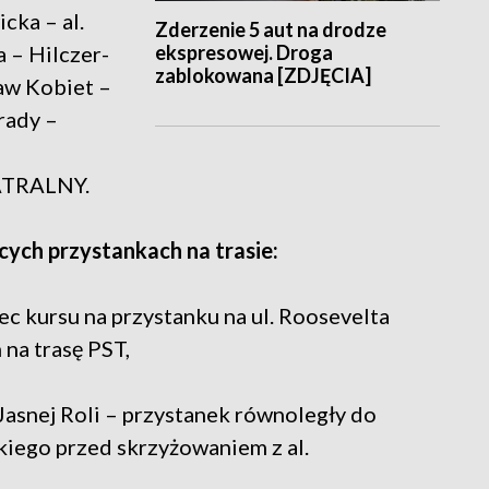
ka – al.
Zderzenie 5 aut na drodze
ekspresowej. Droga
 – Hilczer-
zablokowana [ZDJĘCIA]
aw Kobiet –
rady –
ATRALNY.
cych przystankach na trasie:
ec kursu na przystanku na ul. Roosevelta
na trasę PST,
Jasnej Roli – przystanek równoległy do
kiego przed skrzyżowaniem z al.