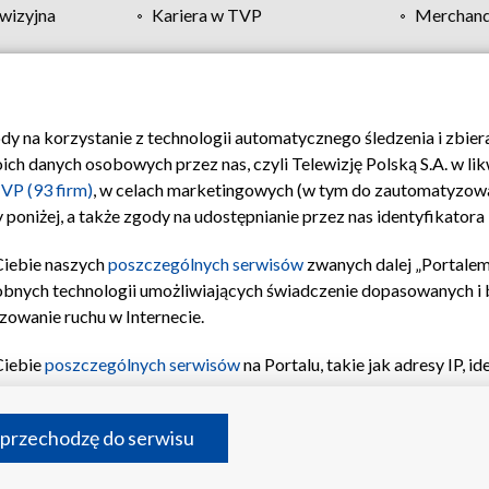
wizyjna
Kariera w TVP
Merchandi
Polityka prywatności
Moje zgody
Pomoc
Biuro re
ody na korzystanie z technologii automatycznego śledzenia i zbie
 danych osobowych przez nas, czyli Telewizję Polską S.A. w likw
VP (93 firm)
, w celach marketingowych (w tym do zautomatyzow
 poniżej, a także zgody na udostępnianie przez nas identyfikator
Ciebie naszych
poszczególnych serwisów
zwanych dalej „Portalem
obnych technologii umożliwiających świadczenie dopasowanych i be
zowanie ruchu w Internecie.
Ciebie
poszczególnych serwisów
na Portalu, takie jak adresy IP, 
sach Portalu czy historia odwiedzin będą przetwarzane przez TV
ji: przechowywania informacji na urządzeniu lub dostęp do nich,
©2026 Telewizja Polska S.A. w likwidacji
 przechodzę do serwisu
enia profilu spersonalizowanych treści, wyboru spersonalizowany
inii odbiorców, opracowywania i ulepszania produktów, zapewnie