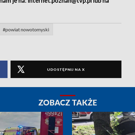
 nam je na: internet.poznan@tvp.pl lub na
#powiat nowotomyski
UDOSTĘPNIJ NA X
ZOBACZ TAKŻE