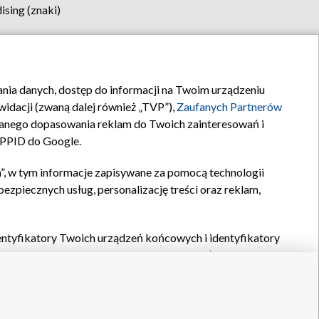
sing (znaki)
klamy
Kontakt
rania danych, dostęp do informacji na Twoim urządzeniu
idacji (zwaną dalej również „TVP”),
Zaufanych Partnerów
anego dopasowania reklam do Twoich zainteresowań i
a PPID do Google.
”, w tym informacje zapisywane za pomocą technologii
zpiecznych usług, personalizację treści oraz reklam,
identyfikatory Twoich urządzeń końcowych i identyfikatory
P,
Zaufanych Partnerów z IAB
oraz pozostałych
Zaufanych
 wyboru podstawowych reklam, wyboru spersonalizowanych
ch treści, pomiaru wydajności reklam, pomiaru wydajności
nia bezpieczeństwa, zapobiegania oszustwom i usuwania