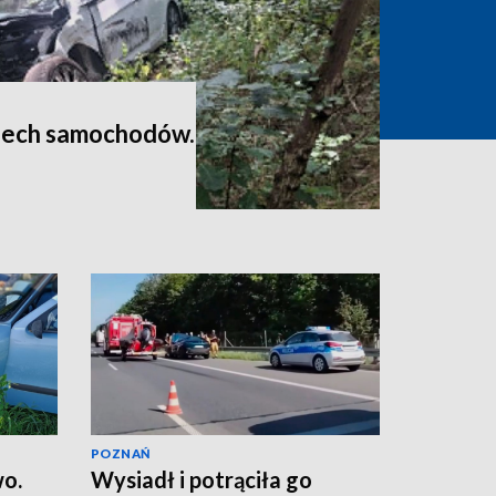
zech samochodów.
POZNAŃ
wo.
Wysiadł i potrąciła go