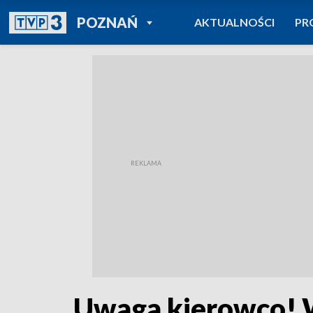
POWRÓT DO
POZNAŃ
AKTUALNOŚCI
PR
TVP REGIONY
Uwaga kierowco! W