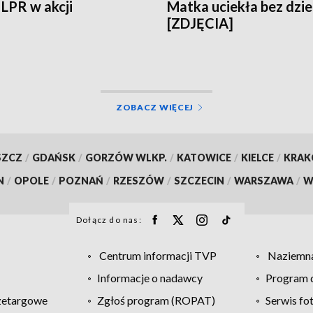
 LPR w akcji
Matka uciekła bez dzi
[ZDJĘCIA]
ZOBACZ WIĘCEJ
SZCZ
/
GDAŃSK
/
GORZÓW WLKP.
/
KATOWICE
/
KIELCE
/
KRA
N
/
OPOLE
/
POZNAŃ
/
RZESZÓW
/
SZCZECIN
/
WARSZAWA
/
W
Dołącz do nas:
Centrum informacji TVP
Naziemna
Informacje o nadawcy
Program d
zetargowe
Zgłoś program (ROPAT)
Serwis fo