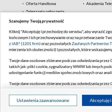
Oferta Handlowa
Akademia Tele
Telegazeta ogłoszenia
Szanujemy Twoją prywatność
Regulamin TVP
Kliknij "Akceptuję i przechodzę do serwisu", aby wyrazić zg
końcowym i ich przechowywanie oraz na przetwarzanie Twoich
z IAB* (1201 firm)
oraz pozostałych
Zaufanych Partnerów T
mierzenia ich skuteczności) i pozostałych, które wskazujemy
Twoje dane osobowe zbierane podczas odwiedzania przez 
takich jak: pliki cookie, sygnalizatory WWW lub innych pod
udostępnianie funkcji mediów społecznościowych oraz anali
Twoje dane osobowe zbierane podczas odwiedzania przez 
plików cookie, informacje o Twoich wyszukiwaniach w serwi
Partnerów TVP
dla realizacji następujących celów i funkc
Ustawienia zaawansowane
Akceptuję i
reklam, tworzenia profilu spersonalizowanych reklam, tworz
treści, stosowania badań rynkowych w celu generowania op