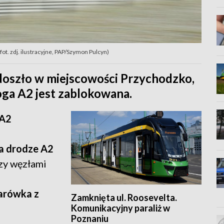
t. zdj. ilustracyjne, PAP/Szymon Pulcyn)
 doszło w miejscowości Przychodzko,
ga A2 jest zablokowana.
 A2
a drodze A2
zy węzłami
żarówka z
Zamknięta ul. Roosevelta.
Komunikacyjny paraliż w
Poznaniu