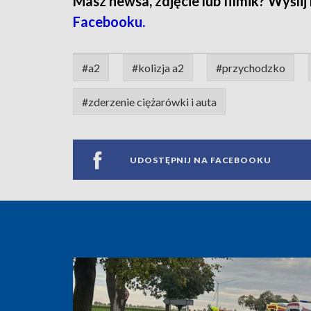
Masz newsa, zdjęcie lub filmik? Wyślij
Facebooku.
#a2
#kolizja a2
#przychodzko
#zderzenie ciężarówki i auta
UDOSTĘPNIJ NA FACEBOOKU