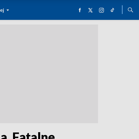
ej
. Fatalne