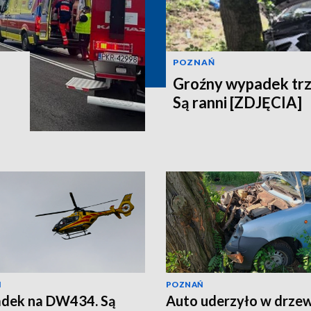
POZNAŃ
Groźny wypadek tr
Są ranni [ZDJĘCIA]
Ń
POZNAŃ
dek na DW434. Są
Auto uderzyło w drze