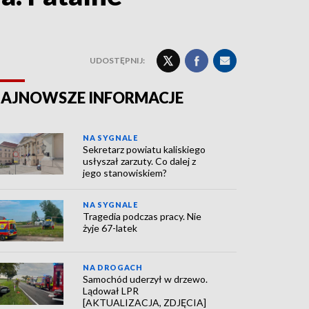
UDOSTĘPNIJ:
AJNOWSZE INFORMACJE
NA SYGNALE
Sekretarz powiatu kaliskiego
usłyszał zarzuty. Co dalej z
jego stanowiskiem?
NA SYGNALE
Tragedia podczas pracy. Nie
żyje 67-latek
NA DROGACH
Samochód uderzył w drzewo.
Lądował LPR
[AKTUALIZACJA, ZDJĘCIA]