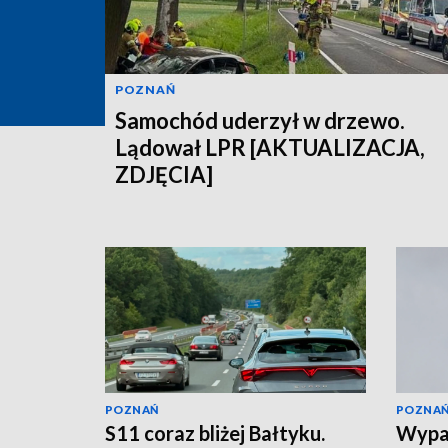
POZNAŃ
Samochód uderzył w drzewo.
Lądował LPR [AKTUALIZACJA,
ZDJĘCIA]
POZNAŃ
POZNA
S11 coraz bliżej Bałtyku.
Wypa