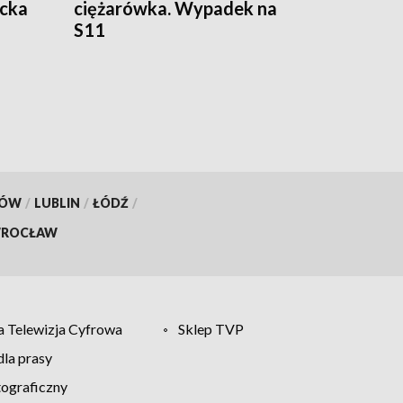
ecka
ciężarówka. Wypadek na
S11
KÓW
/
LUBLIN
/
ŁÓDŹ
/
ROCŁAW
 Telewizja Cyfrowa
Sklep TVP
la prasy
tograficzny