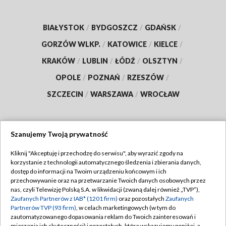
BIAŁYSTOK
/
BYDGOSZCZ
/
GDAŃSK
/
GORZÓW WLKP.
/
KATOWICE
/
KIELCE
/
KRAKÓW
/
LUBLIN
/
ŁÓDŹ
/
OLSZTYN
/
OPOLE
/
POZNAŃ
/
RZESZÓW
/
SZCZECIN
/
WARSZAWA
/
WROCŁAW
Szanujemy Twoją prywatność
Dołącz do nas:
Kliknij "Akceptuję i przechodzę do serwisu", aby wyrazić zgody na
korzystanie z technologii automatycznego śledzenia i zbierania danych,
TVP
dostęp do informacji na Twoim urządzeniu końcowym i ich
Abonament TVP
przechowywanie oraz na przetwarzanie Twoich danych osobowych przez
Regulamin TVP
nas, czyli Telewizję Polską S.A. w likwidacji (zwaną dalej również „TVP”),
Emisja w TVP
Polityka prywatności
Zaufanych Partnerów z IAB* (1201 firm)
oraz pozostałych
Zaufanych
Partnerów TVP (93 firm)
, w celach marketingowych (w tym do
Centrum informacji TVP
Moje zgody
zautomatyzowanego dopasowania reklam do Twoich zainteresowań i
mierzenia ich skuteczności) i pozostałych, które wskazujemy poniżej, a