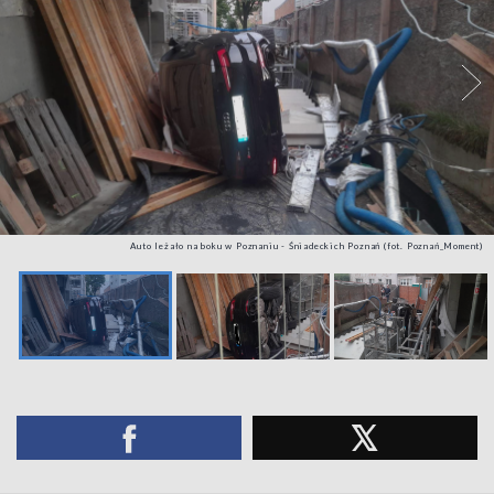
Auto leżało na boku w Poznaniu - Śniadeckich Poznań (fot. Poznań_Moment)