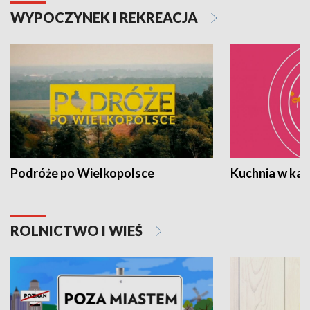
WYPOCZYNEK I REKREACJA
Podróże po Wielkopolsce
Kuchnia w ka
ROLNICTWO I WIEŚ