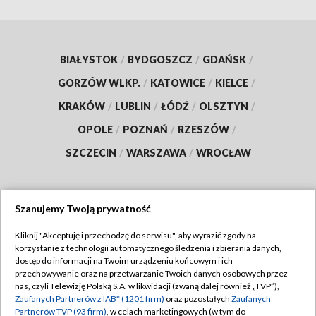
BIAŁYSTOK
/
BYDGOSZCZ
/
GDAŃSK
/
GORZÓW WLKP.
/
KATOWICE
/
KIELCE
/
KRAKÓW
/
LUBLIN
/
ŁÓDŹ
/
OLSZTYN
/
OPOLE
/
POZNAŃ
/
RZESZÓW
/
SZCZECIN
/
WARSZAWA
/
WROCŁAW
Szanujemy Twoją prywatność
Dołącz do nas:
Kliknij "Akceptuję i przechodzę do serwisu", aby wyrazić zgody na
korzystanie z technologii automatycznego śledzenia i zbierania danych,
TVP
dostęp do informacji na Twoim urządzeniu końcowym i ich
Abonament TVP
przechowywanie oraz na przetwarzanie Twoich danych osobowych przez
Regulamin TVP
nas, czyli Telewizję Polską S.A. w likwidacji (zwaną dalej również „TVP”),
Emisja w TVP
Zaufanych Partnerów z IAB* (1201 firm)
oraz pozostałych
Zaufanych
Polityka prywatności
Partnerów TVP (93 firm)
, w celach marketingowych (w tym do