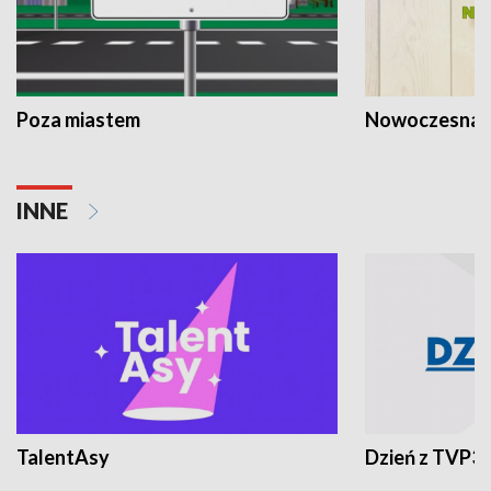
Poza miastem
Nowoczesna 
INNE
TalentAsy
Dzień z TVP3