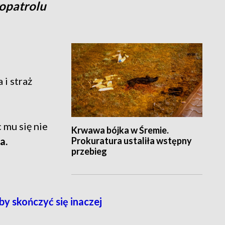
kopatrolu
 i straż
c mu się nie
Krwawa bójka w Śremie.
Prokuratura ustaliła wstępny
a.
przebieg
by skończyć się inaczej