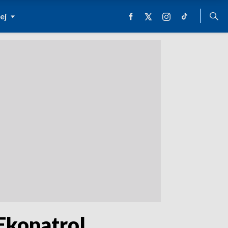
ej
Ekopatrol