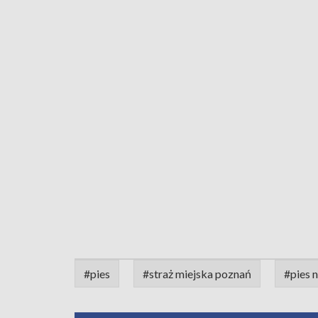
#pies
#straż miejska poznań
#pies 