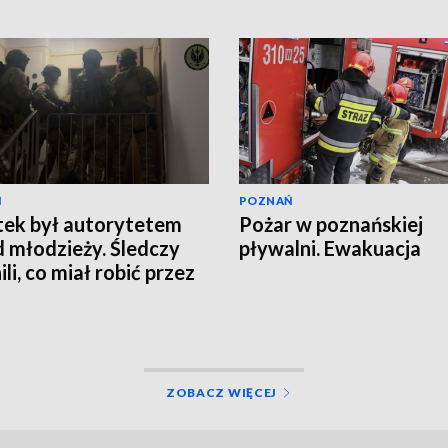
Ń
POZNAŃ
tek był autorytetem
Pożar w poznańskiej
 młodzieży. Śledczy
pływalni. Ewakuacja
li, co miał robić przez
ZOBACZ WIĘCEJ