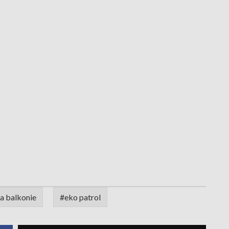
na balkonie
#eko patrol