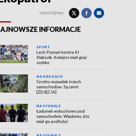
UDOSTĘPNIJ:
AJNOWSZE INFORMACJE
SPORT
Lech Poznań kontra KI
Klaksvik. Kolejorz miał grać
szybko
NA DROGACH
Groźny wypadek trzech
samochodów. Są ranni
[ZDJĘCIA]
NA SYGNALE
Ładunek wybuchowy pod
samochodem. Wiadomo, kto
miał go podłożyć
NA SYGNALE