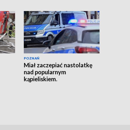
POZNAŃ
Miał zaczepiać nastolatkę
nad popularnym
kąpieliskiem.
Interweniowała policja
[AKTUALIZACJA]