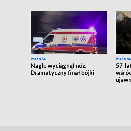
POZNAŃ
POZNA
Nagle wyciągnął nóż.
57-la
Dramatyczny finał bójki
wśród
ujawni
lata