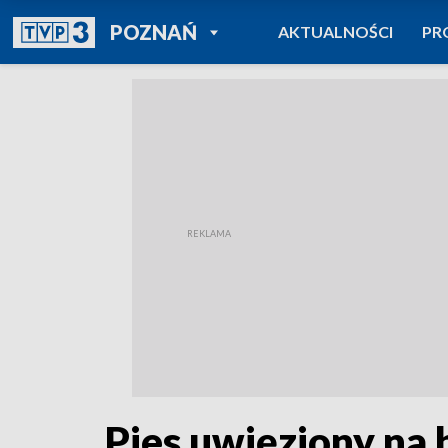
POWRÓT DO
POZNAŃ
AKTUALNOŚCI
PR
TVP REGIONY
Pies uwięziony na 