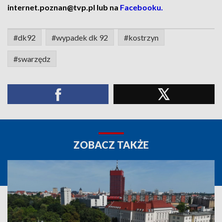
internet.poznan@tvp.pl lub na
Facebooku.
#dk92
#wypadek dk 92
#kostrzyn
#swarzędz
ZOBACZ TAKŻE