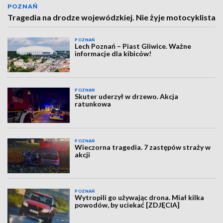
POZNAŃ
Tragedia na drodze wojewódzkiej. Nie żyje motocyklista
POZNAŃ
Lech Poznań – Piast Gliwice. Ważne
informacje dla kibiców!
POZNAŃ
Skuter uderzył w drzewo. Akcja
ratunkowa
POZNAŃ
Wieczorna tragedia. 7 zastępów straży w
akcji
POZNAŃ
Wytropili go używając drona. Miał kilka
powodów, by uciekać [ZDJĘCIA]