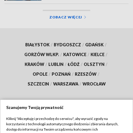
ZOBACZ WIĘCEJ
BIAŁYSTOK
/
BYDGOSZCZ
/
GDAŃSK
/
GORZÓW WLKP.
/
KATOWICE
/
KIELCE
/
KRAKÓW
/
LUBLIN
/
ŁÓDŹ
/
OLSZTYN
/
OPOLE
/
POZNAŃ
/
RZESZÓW
/
SZCZECIN
/
WARSZAWA
/
WROCŁAW
Szanujemy Twoją prywatność
Dołącz do nas:
Kliknij "Akceptuję i przechodzę do serwisu", aby wyrazić zgody na
korzystanie z technologii automatycznego śledzenia i zbierania danych,
TVP
dostęp do informacji na Twoim urządzeniu końcowym i ich