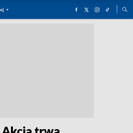
ej
 Akcja trwa