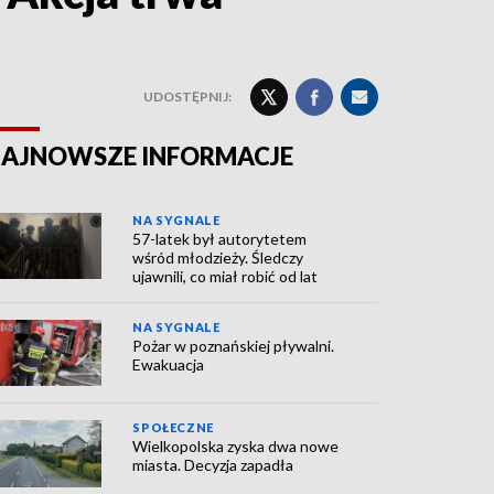
UDOSTĘPNIJ:
AJNOWSZE INFORMACJE
NA SYGNALE
57-latek był autorytetem
wśród młodzieży. Śledczy
ujawnili, co miał robić od lat
NA SYGNALE
Pożar w poznańskiej pływalni.
Ewakuacja
SPOŁECZNE
Wielkopolska zyska dwa nowe
miasta. Decyzja zapadła