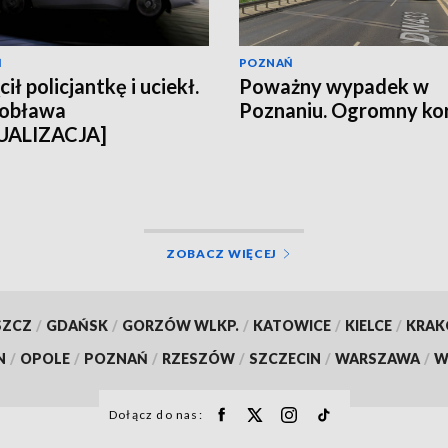
Ń
POZNAŃ
ił policjantkę i uciekł.
Poważny wypadek w
 obława
Poznaniu. Ogromny ko
UALIZACJA]
ZOBACZ WIĘCEJ
SZCZ
/
GDAŃSK
/
GORZÓW WLKP.
/
KATOWICE
/
KIELCE
/
KRA
N
/
OPOLE
/
POZNAŃ
/
RZESZÓW
/
SZCZECIN
/
WARSZAWA
/
W
Dołącz do nas: