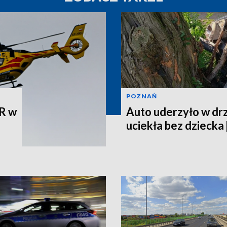
POZNAŃ
R w
Auto uderzyło w dr
uciekła bez dziecka