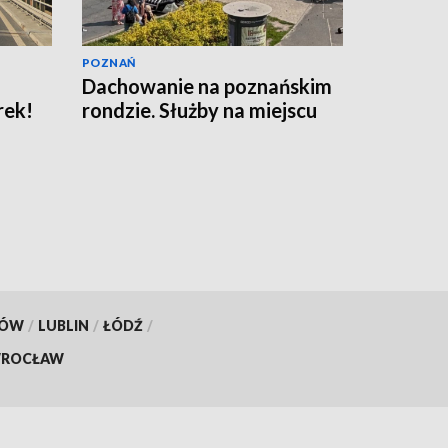
POZNAŃ
Dachowanie na poznańskim
rek!
rondzie. Służby na miejscu
KÓW
/
LUBLIN
/
ŁÓDŹ
/
ROCŁAW