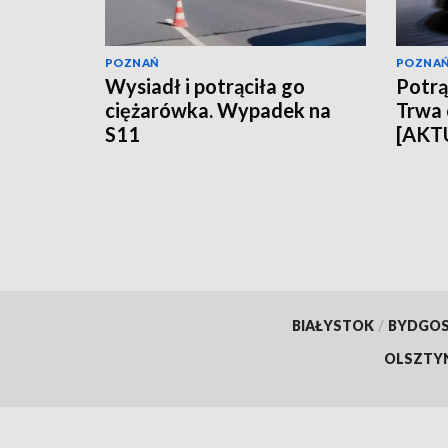
POZNAŃ
POZNA
Wysiadł i potrąciła go
Potrąc
ciężarówka. Wypadek na
Trwa
S11
[AKT
BIAŁYSTOK
/
BYDGO
OLSZTY