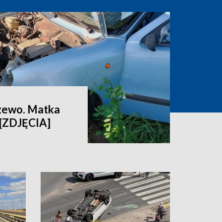
zewo. Matka
 [ZDJĘCIA]