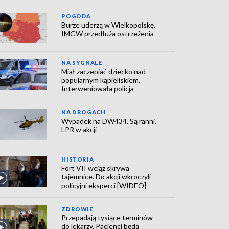
POGODA
Burze uderzą w Wielkopolskę.
IMGW przedłuża ostrzeżenia
NA SYGNALE
Miał zaczepiać dziecko nad
popularnym kąpieliskiem.
Interweniowała policja
NA DROGACH
Wypadek na DW434. Są ranni,
LPR w akcji
HISTORIA
Fort VII wciąż skrywa
tajemnice. Do akcji wkroczyli
policyjni eksperci [WIDEO]
ZDROWIE
Przepadają tysiące terminów
do lekarzy. Pacjenci będą