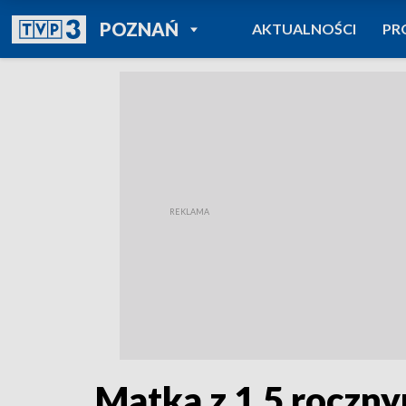
POWRÓT DO
POZNAŃ
AKTUALNOŚCI
PR
TVP REGIONY
Matka z 1,5 roczny