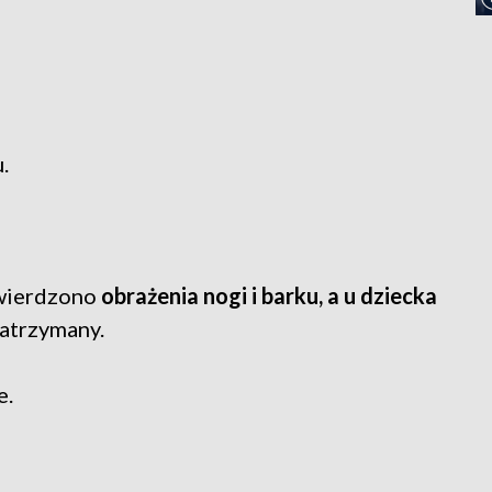
.
twierdzono
obrażenia nogi i barku, a u dziecka
zatrzymany.
e.