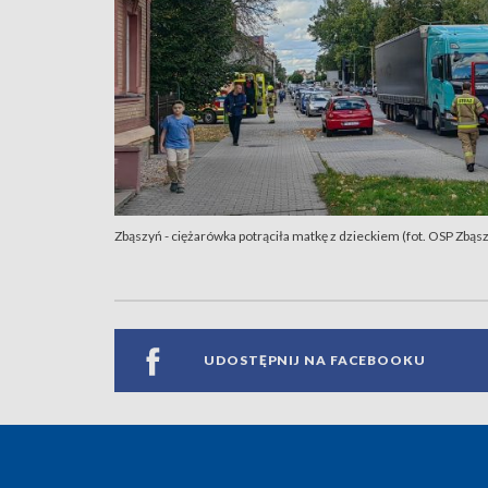
Zbąszyń - ciężarówka potrąciła matkę z dzieckiem (fot. OSP Zbąs
UDOSTĘPNIJ NA FACEBOOKU