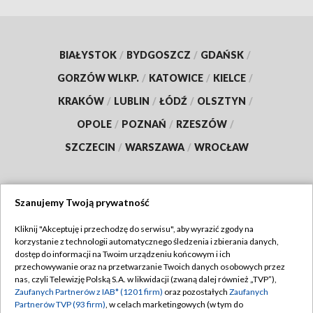
BIAŁYSTOK
/
BYDGOSZCZ
/
GDAŃSK
/
GORZÓW WLKP.
/
KATOWICE
/
KIELCE
/
KRAKÓW
/
LUBLIN
/
ŁÓDŹ
/
OLSZTYN
/
OPOLE
/
POZNAŃ
/
RZESZÓW
/
SZCZECIN
/
WARSZAWA
/
WROCŁAW
Szanujemy Twoją prywatność
Dołącz do nas:
Kliknij "Akceptuję i przechodzę do serwisu", aby wyrazić zgody na
korzystanie z technologii automatycznego śledzenia i zbierania danych,
TVP
dostęp do informacji na Twoim urządzeniu końcowym i ich
Abonament TVP
przechowywanie oraz na przetwarzanie Twoich danych osobowych przez
Regulamin TVP
nas, czyli Telewizję Polską S.A. w likwidacji (zwaną dalej również „TVP”),
Emisja w TVP
Zaufanych Partnerów z IAB* (1201 firm)
oraz pozostałych
Zaufanych
Polityka prywatności
Partnerów TVP (93 firm)
, w celach marketingowych (w tym do
Centrum informacji TVP