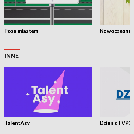
Poza miastem
Nowoczesna 
INNE
TalentAsy
Dzień z TVP3