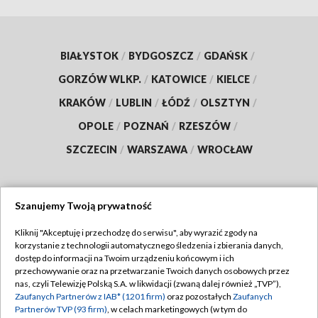
BIAŁYSTOK
/
BYDGOSZCZ
/
GDAŃSK
/
GORZÓW WLKP.
/
KATOWICE
/
KIELCE
/
KRAKÓW
/
LUBLIN
/
ŁÓDŹ
/
OLSZTYN
/
OPOLE
/
POZNAŃ
/
RZESZÓW
/
SZCZECIN
/
WARSZAWA
/
WROCŁAW
Szanujemy Twoją prywatność
Dołącz do nas:
Kliknij "Akceptuję i przechodzę do serwisu", aby wyrazić zgody na
korzystanie z technologii automatycznego śledzenia i zbierania danych,
TVP
dostęp do informacji na Twoim urządzeniu końcowym i ich
Abonament TVP
przechowywanie oraz na przetwarzanie Twoich danych osobowych przez
Regulamin TVP
nas, czyli Telewizję Polską S.A. w likwidacji (zwaną dalej również „TVP”),
Emisja w TVP
Zaufanych Partnerów z IAB* (1201 firm)
oraz pozostałych
Zaufanych
Polityka prywatności
Partnerów TVP (93 firm)
, w celach marketingowych (w tym do
Centrum informacji TVP