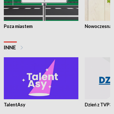
Poza miastem
Nowoczesna 
INNE
TalentAsy
Dzień z TVP3