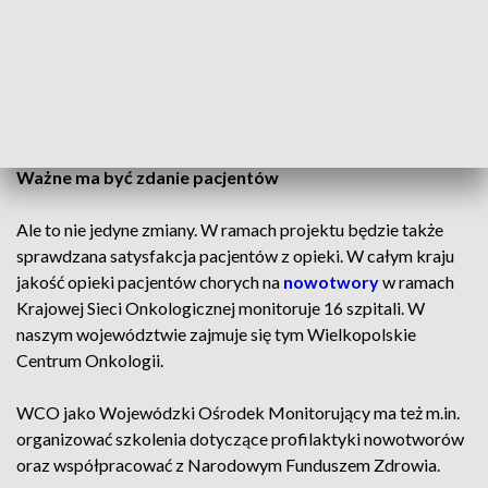
– mówi pełnomocnik dyrektora ds. Krajowej Sieci
Onkologicznej, WCO dr n. med. Wojciech Burchardt.
CZYTAJ TEŻ:
Apel lekarzy. „Zostały trzy miesiące”
Ważne ma być zdanie pacjentów
Ale to nie jedyne zmiany. W ramach projektu będzie także
sprawdzana satysfakcja pacjentów z opieki. W całym kraju
jakość opieki pacjentów chorych na
nowotwory
w ramach
Krajowej Sieci Onkologicznej monitoruje 16 szpitali. W
naszym województwie zajmuje się tym Wielkopolskie
Centrum Onkologii.
WCO jako Wojewódzki Ośrodek Monitorujący ma też m.in.
organizować szkolenia dotyczące profilaktyki nowotworów
oraz współpracować z Narodowym Funduszem Zdrowia.