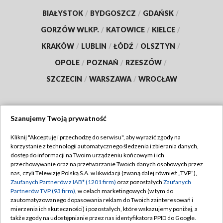
BIAŁYSTOK
/
BYDGOSZCZ
/
GDAŃSK
/
GORZÓW WLKP.
/
KATOWICE
/
KIELCE
/
KRAKÓW
/
LUBLIN
/
ŁÓDŹ
/
OLSZTYN
/
OPOLE
/
POZNAŃ
/
RZESZÓW
/
SZCZECIN
/
WARSZAWA
/
WROCŁAW
Szanujemy Twoją prywatność
Dołącz do nas:
Kliknij "Akceptuję i przechodzę do serwisu", aby wyrazić zgody na
korzystanie z technologii automatycznego śledzenia i zbierania danych,
TVP
dostęp do informacji na Twoim urządzeniu końcowym i ich
Abonament TVP
przechowywanie oraz na przetwarzanie Twoich danych osobowych przez
Regulamin TVP
nas, czyli Telewizję Polską S.A. w likwidacji (zwaną dalej również „TVP”),
Emisja w TVP
Polityka prywatności
Zaufanych Partnerów z IAB* (1201 firm)
oraz pozostałych
Zaufanych
Partnerów TVP (93 firm)
, w celach marketingowych (w tym do
Centrum informacji TVP
Moje zgody
zautomatyzowanego dopasowania reklam do Twoich zainteresowań i
mierzenia ich skuteczności) i pozostałych, które wskazujemy poniżej, a
Naziemna Telewizja Cyfrowa
Pomoc
także zgody na udostępnianie przez nas identyfikatora PPID do Google.