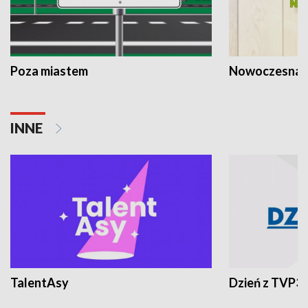
Poza miastem
Nowoczesna 
INNE
TalentAsy
Dzień z TVP3