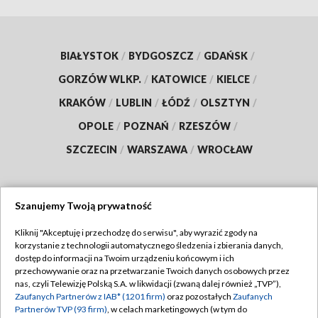
BIAŁYSTOK
/
BYDGOSZCZ
/
GDAŃSK
/
GORZÓW WLKP.
/
KATOWICE
/
KIELCE
/
KRAKÓW
/
LUBLIN
/
ŁÓDŹ
/
OLSZTYN
/
OPOLE
/
POZNAŃ
/
RZESZÓW
/
SZCZECIN
/
WARSZAWA
/
WROCŁAW
Szanujemy Twoją prywatność
Dołącz do nas:
Kliknij "Akceptuję i przechodzę do serwisu", aby wyrazić zgody na
korzystanie z technologii automatycznego śledzenia i zbierania danych,
TVP
dostęp do informacji na Twoim urządzeniu końcowym i ich
Abonament TVP
przechowywanie oraz na przetwarzanie Twoich danych osobowych przez
Regulamin TVP
nas, czyli Telewizję Polską S.A. w likwidacji (zwaną dalej również „TVP”),
Emisja w TVP
Zaufanych Partnerów z IAB* (1201 firm)
oraz pozostałych
Zaufanych
Polityka prywatności
Partnerów TVP (93 firm)
, w celach marketingowych (w tym do
Centrum informacji TVP